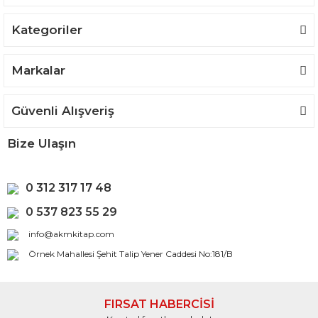
Kategoriler
Markalar
Güvenli Alışveriş
Bize Ulaşın
0 312 317 17 48
0 537 823 55 29
info@akmkitap.com
Örnek Mahallesi Şehit Talip Yener Caddesi No:181/B
FIRSAT HABERCİSİ