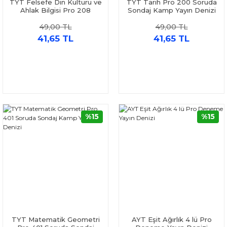
TYT Felsefe Din Kültürü ve
TYT Tarih Pro 200 Soruda
Ahlak Bilgisi Pro 208
Sondaj Kamp Yayın Denizi
Soruda Sondaj Kamp Yayın
49,00 TL
49,00 TL
Denizi
41,65 TL
41,65 TL
%15
%15
TYT Matematik Geometri
AYT Eşit Ağırlık 4 lü Pro