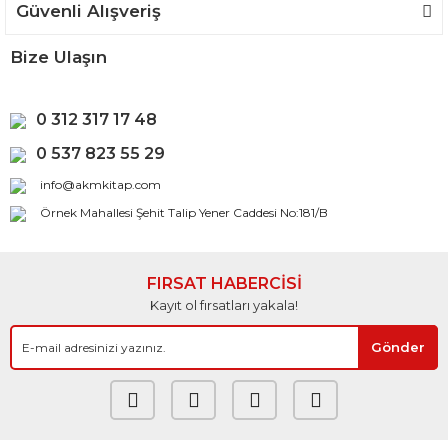
Güvenli Alışveriş
Bize Ulaşın
0 312 317 17 48
0 537 823 55 29
info@akmkitap.com
Örnek Mahallesi Şehit Talip Yener Caddesi No:181/B
FIRSAT HABERCİSİ
Kayıt ol fırsatları yakala!
Gönder