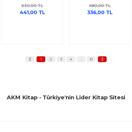
Sınav Yayınları
630,00 TL
480,00 TL
441,00 TL
336,00 TL
1
2
3
4
..
10
AKM Kitap - Türkiye'nin Lider Kitap Sitesi