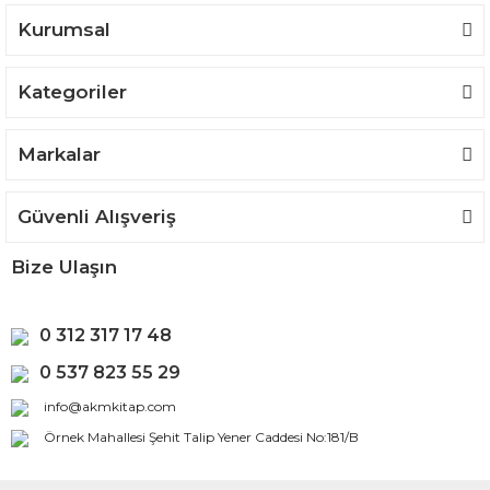
Kurumsal
Kategoriler
Markalar
Güvenli Alışveriş
Bize Ulaşın
0 312 317 17 48
0 537 823 55 29
info@akmkitap.com
Örnek Mahallesi Şehit Talip Yener Caddesi No:181/B