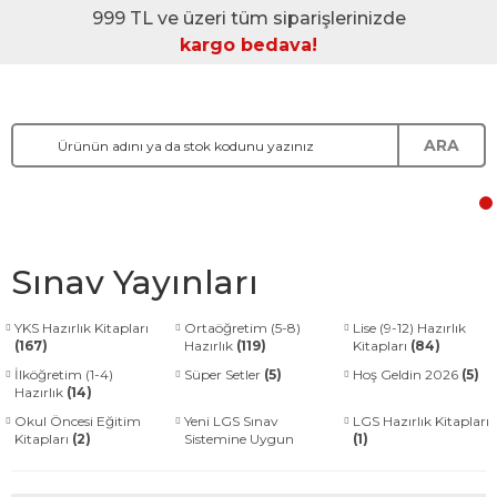
999 TL ve üzeri tüm siparişlerinizde
kargo bedava!
ARA
Sınav Yayınları
YKS Hazırlık Kitapları
Ortaöğretim (5-8)
Lise (9-12) Hazırlık
(167)
Hazırlık
(119)
Kitapları
(84)
İlköğretim (1-4)
Süper Setler
(5)
Hoş Geldin 2026
(5)
Hazırlık
(14)
Okul Öncesi Eğitim
Yeni LGS Sınav
LGS Hazırlık Kitapları
Kitapları
(2)
Sistemine Uygun
(1)
Kitaplar
(2)