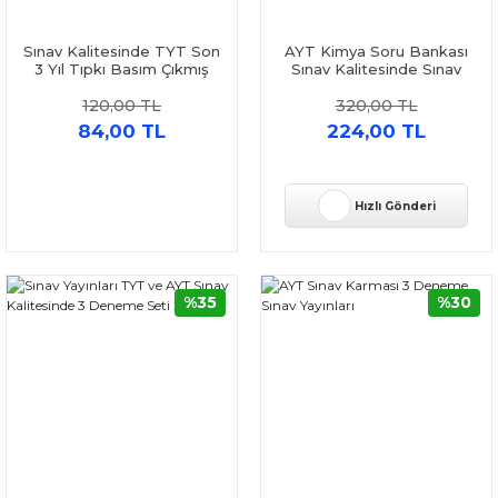
Sınav Kalitesinde TYT Son
AYT Kimya Soru Bankası
3 Yıl Tıpkı Basım Çıkmış
Sınav Kalitesinde Sınav
Soru ve Çözümleri Sınav
Yayınları
120,00 TL
320,00 TL
Yayınları
84,00 TL
224,00 TL
Hızlı Gönderi
%35
%30