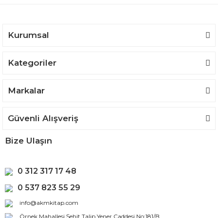
Ürün fiyatı diğer sitelerden daha pahalı.
Bu ürüne benzer farklı alternatifler olmalı.
Kurumsal
Kategoriler
Gönder
Markalar
Güvenli Alışveriş
Bize Ulaşın
0 312 317 17 48
0 537 823 55 29
info@akmkitap.com
Örnek Mahallesi Şehit Talip Yener Caddesi No:181/B