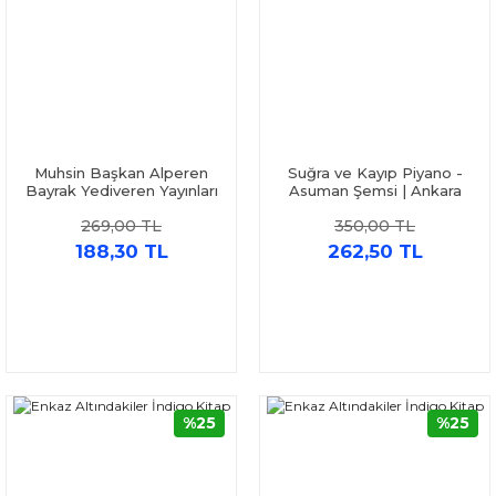
Muhsin Başkan Alperen
Suğra ve Kayıp Piyano -
Bayrak Yediveren Yayınları
Asuman Şemsi | Ankara
Kitap Merkezi Yayınları
269,00 TL
350,00 TL
188,30 TL
262,50 TL
%25
%25