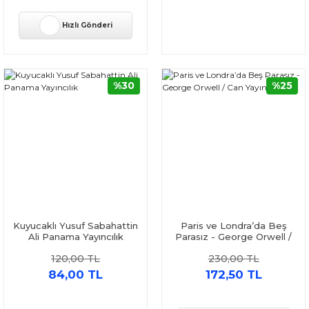
Hızlı Gönderi
%30
%25
Kuyucaklı Yusuf Sabahattin
Paris ve Londra’da Beş
Ali Panama Yayıncılık
Parasız - George Orwell /
Can Yayınları
120,00 TL
230,00 TL
84,00 TL
172,50 TL