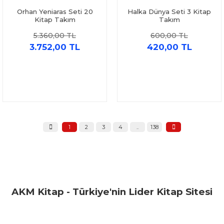
Orhan Yeniaras Seti 20
Halka Dünya Seti 3 Kitap
Kitap Takım
Takım
5.360,00 TL
600,00 TL
3.752,00 TL
420,00 TL
1
2
3
4
..
138
AKM Kitap - Türkiye'nin Lider Kitap Sitesi