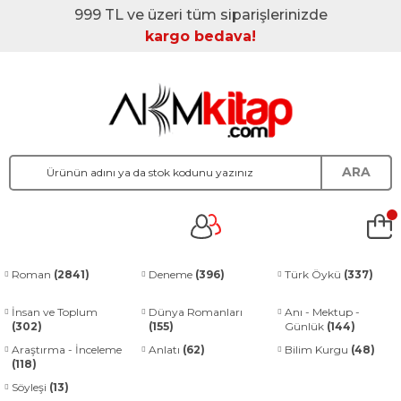
999 TL ve üzeri tüm siparişlerinizde
kargo bedava!
ARA
Roman
(2841)
Deneme
(396)
Türk Öykü
(337)
İnsan ve Toplum
Dünya Romanları
Anı - Mektup -
(302)
(155)
Günlük
(144)
Araştırma - İnceleme
Anlatı
(62)
Bilim Kurgu
(48)
(118)
Söyleşi
(13)