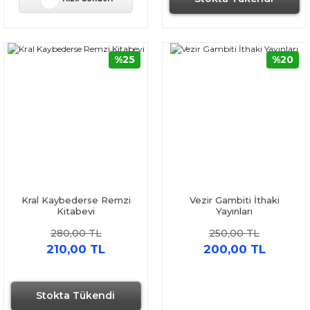
%25
%20
Kral Kaybederse Remzi
Vezir Gambiti İthaki
Kitabevi
Yayınları
280,00 TL
250,00 TL
210,00 TL
200,00 TL
Stokta Tükendi
Hızlı Gönderi