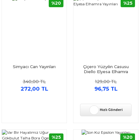
%20
%25
Simyacı Can Yayınları
Çiçero Yüzyılın Casusu
Diello Elyesa Elhamra
Yayınları
340,00 TL
129,00 TL
272,00 TL
96,75 TL
Hızlı Gönderi
%25
%20