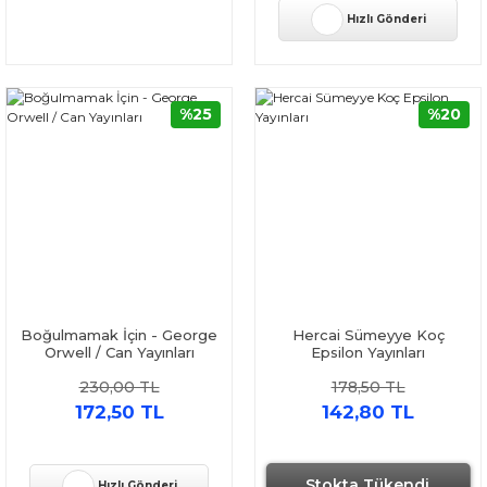
Hızlı Gönderi
%25
%20
Boğulmamak İçin - George
Hercai Sümeyye Koç
Orwell / Can Yayınları
Epsilon Yayınları
230,00 TL
178,50 TL
172,50 TL
142,80 TL
Stokta Tükendi
Hızlı Gönderi