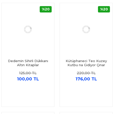
%20
%20
Dedemin Sihirli Dükkanı
Kütüphaneci Teo Kuzey
Altın Kitaplar
Kutbu na Gidiyor Çınar
Yayınları
125,00 TL
220,00 TL
100,00 TL
176,00 TL