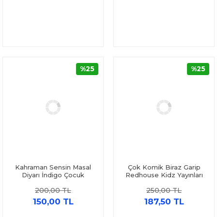
%25
%25
Kahraman Sensin Masal
Çok Komik Biraz Garip
Diyarı İndigo Çocuk
Redhouse Kidz Yayınları
200,00 TL
250,00 TL
150,00 TL
187,50 TL