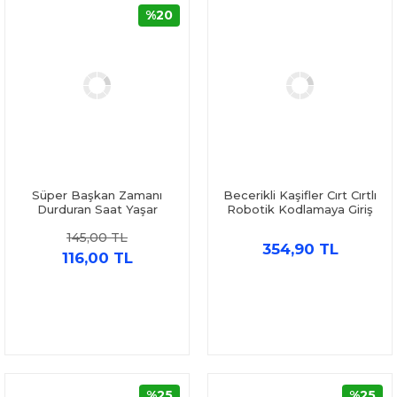
%20
Süper Başkan Zamanı
Becerikli Kaşifler Cırt Cırtlı
Durduran Saat Yaşar
Robotik Kodlamaya Giriş
Bayraktar Genç Timaş
Aktivite Kitabım ve Bıcırık
145,00 TL
Eğlenceli Harfler Seti 2
354,90 TL
Kitap
116,00 TL
%25
%25