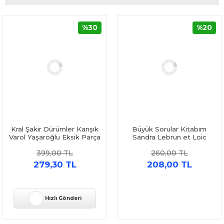
%30
%20
Kral Şakir Dürümler Karışık
Büyük Sorular Kitabım
Varol Yaşaroğlu Eksik Parça
Sandra Lebrun et Loic
Yayınları
Audrain Yapı Kredi Yayınları
399,00 TL
260,00 TL
279,30 TL
208,00 TL
Hızlı Gönderi