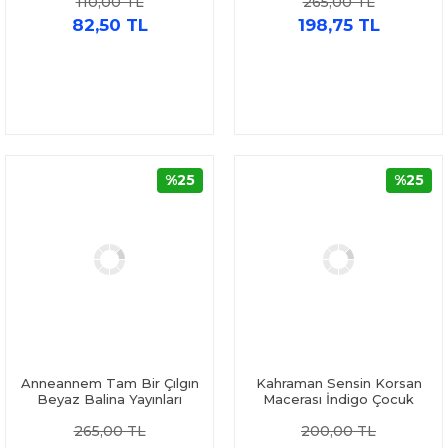
110,00 TL
265,00 TL
82,50 TL
198,75 TL
%25
%25
Anneannem Tam Bir Çılgın
Kahraman Sensin Korsan
Beyaz Balina Yayınları
Macerası İndigo Çocuk
265,00 TL
200,00 TL