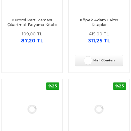
Kuromi Parti Zamanı
Köpek Adam 1 Altın
Çıkartmalı Boyama Kitabı
Kitaplar
Doğan Çocuk
109,00 TL
415,00 TL
87,20 TL
311,25 TL
Hızlı Gönderi
%25
%25