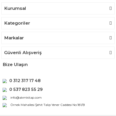
Bu ürüne benzer farklı alternatifler olmalı.
Kurumsal
Kategoriler
Gönder
Markalar
Güvenli Alışveriş
Bize Ulaşın
0 312 317 17 48
0 537 823 55 29
info@akmkitap.com
Örnek Mahallesi Şehit Talip Yener Caddesi No:181/B