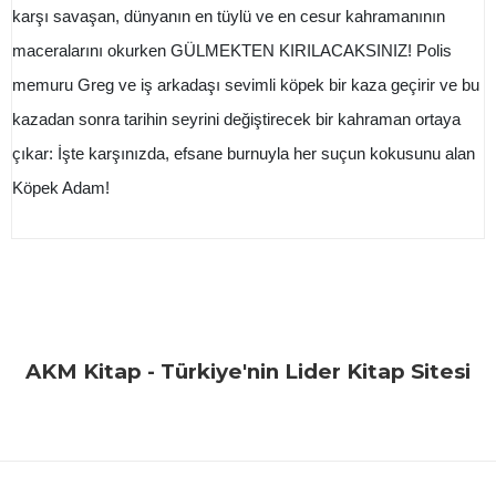
karşı savaşan, dünyanın en tüylü ve en cesur kahramanının
maceralarını okurken GÜLMEKTEN KIRILACAKSINIZ! Polis
memuru Greg ve iş arkadaşı sevimli köpek bir kaza geçirir ve bu
kazadan sonra tarihin seyrini değiştirecek bir kahraman ortaya
çıkar: İşte karşınızda, efsane burnuyla her suçun kokusunu alan
Köpek Adam!
Bu ürünün fiyat bilgisi, resim, ürün açıklamalarında ve diğer
konularda yetersiz gördüğünüz noktaları öneri formunu
Bu ürüne ilk yorumu siz yapın!
kullanarak tarafımıza iletebilirsiniz.
Görüş ve önerileriniz için teşekkür ederiz.
Yorum Yaz
AKM Kitap - Türkiye'nin Lider Kitap Sitesi
Ürün resmi kalitesiz, bozuk veya görüntülenemiyor.
Ürün açıklamasında eksik bilgiler bulunuyor.
Ürün bilgilerinde hatalar bulunuyor.
Ürün fiyatı diğer sitelerden daha pahalı.