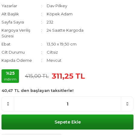
Yazarlar
Dav Pilkey
Alt Başlık
Köpek Adam
Sayfa Sayısı
232
Kargoya Veriliş
24 Saatte Kargoda
Süresi
Ebat
13,50 x 19,50 cm
Cilt Durumu
Ciltsiz
Kapıda Ödeme
Mevcut
%25
311,25 TL
415,00 TL
indirim
40,47 TL den başlayan taksitlerle!
Sepete Ekle