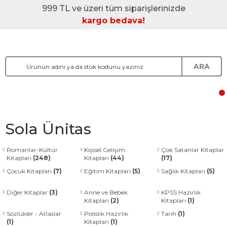
999 TL ve üzeri tüm siparişlerinizde
kargo bedava!
ARA
Sola Ünitas
Romanlar-Kültür
Kişisel Gelişim
Çok Satanlar Kitaplar
Kitapları
(248)
Kitapları
(44)
(17)
Çocuk Kitapları
(7)
Eğitim Kitapları
(5)
Sağlık Kitapları
(5)
Diğer Kitaplar
(3)
Anne ve Bebek
KPSS Hazırlık
Kitapları
(2)
Kitapları
(1)
Sözlükler - Atlaslar
Polislik Hazırlık
Tarih
(1)
(1)
Kitapları
(1)