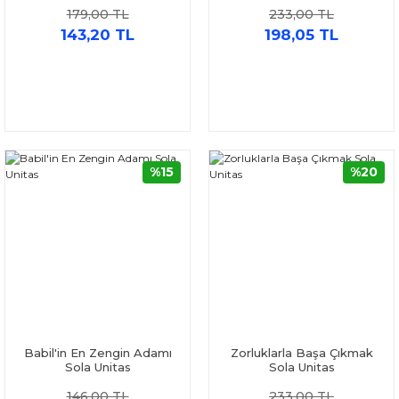
179,00 TL
233,00 TL
143,20 TL
198,05 TL
%15
%20
Babil'in En Zengin Adamı
Zorluklarla Başa Çıkmak
Sola Unitas
Sola Unitas
146,00 TL
233,00 TL