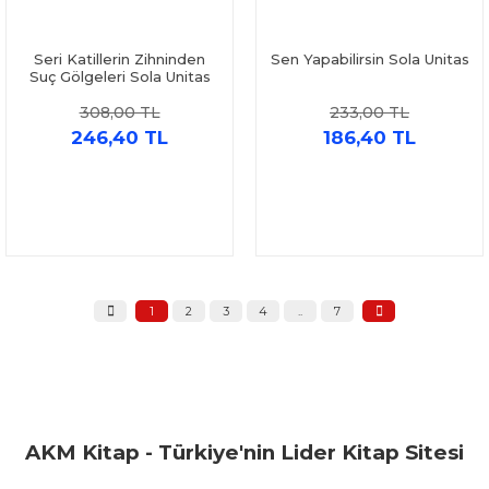
Seri Katillerin Zihninden
Sen Yapabilirsin Sola Unitas
Suç Gölgeleri Sola Unitas
308,00 TL
233,00 TL
246,40 TL
186,40 TL
1
2
3
4
..
7
AKM Kitap - Türkiye'nin Lider Kitap Sitesi