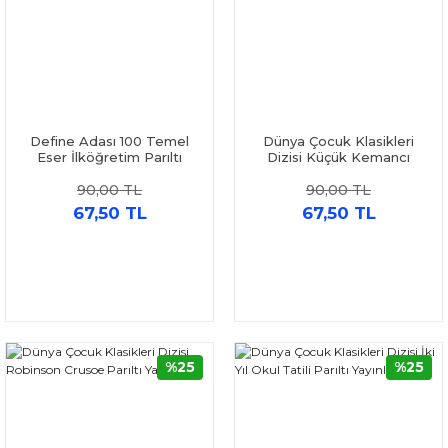
Define Adası 100 Temel
Dünya Çocuk Klasikleri
Eser İlköğretim Parıltı
Dizisi Küçük Kemancı
Yayınları
Parıltı Yayınları
90,00 TL
90,00 TL
67,50 TL
67,50 TL
%25
%25