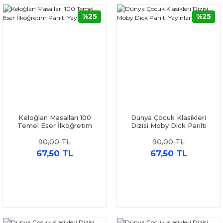
%25
%25
Keloğlan Masalları 100
Dünya Çocuk Klasikleri
Temel Eser İlköğretim
Dizisi Moby Dick Parıltı
Parıltı Yayınları
Yayınları
90,00 TL
90,00 TL
67,50 TL
67,50 TL