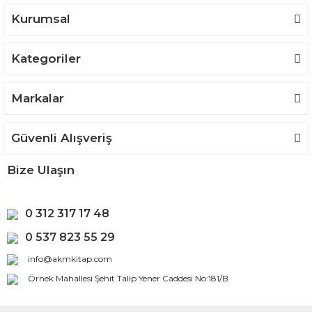
Kurumsal
Kategoriler
Markalar
Güvenli Alışveriş
Bize Ulaşın
0 312 317 17 48
0 537 823 55 29
info@akmkitap.com
Örnek Mahallesi Şehit Talip Yener Caddesi No:181/B