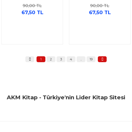
Parıltı Yayınları
90,00 TL
90,00 TL
67,50 TL
67,50 TL
1
2
3
4
..
19
AKM Kitap - Türkiye'nin Lider Kitap Sitesi