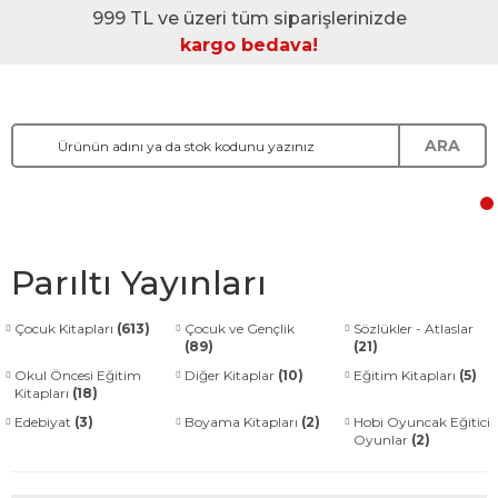
999 TL ve üzeri tüm siparişlerinizde
kargo bedava!
ARA
Parıltı Yayınları
Çocuk Kitapları
(613)
Çocuk ve Gençlik
Sözlükler - Atlaslar
(89)
(21)
Okul Öncesi Eğitim
Diğer Kitaplar
(10)
Eğitim Kitapları
(5)
Kitapları
(18)
Edebiyat
(3)
Boyama Kitapları
(2)
Hobi Oyuncak Eğitici
Oyunlar
(2)