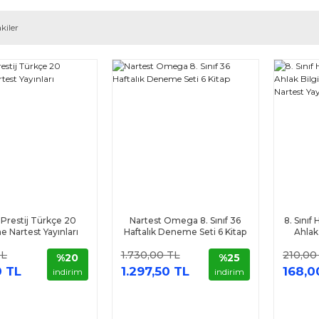
kiler
f Prestij Türkçe 20
Nartest Omega 8. Sınıf 36
8. Sınıf
 Nartest Yayınları
Haftalık Deneme Seti 6 Kitap
Ahlak
Omega
TL
1.730,00 TL
210,00
%20
%25
0 TL
1.297,50 TL
168,0
indirim
indirim