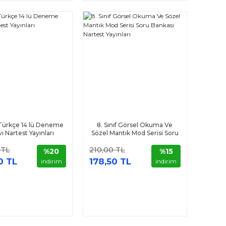
f Türkçe 14 lü Deneme
8. Sınıf Görsel Okuma Ve
vı Nartest Yayınları
Sözel Mantık Mod Serisi Soru
Bankası Nartest Yayınları
 TL
210,00 TL
%20
%15
0 TL
178,50 TL
indirim
indirim