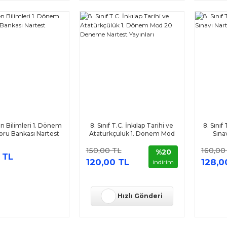
Fen Bilimleri 1. Dönem
8. Sınıf T.C. İnkılap Tarihi ve
8. Sını
Soru Bankası Nartest
Atatürkçülük 1. Dönem Mod
Sına
Yayınları
20 Deneme Nartest Yayınları
150,00 TL
160,00
%20
 TL
120,00 TL
128,0
indirim
Hızlı Gönderi