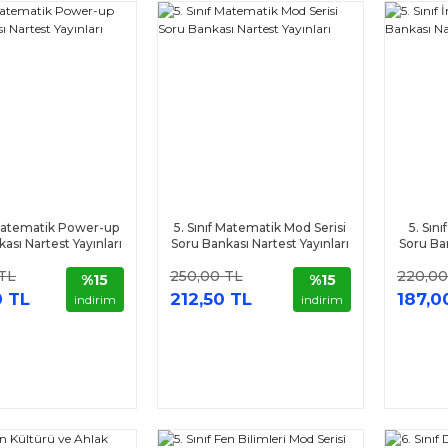
 Matematik Power-up
5. Sınıf Matematik Mod Serisi
5. Sını
ası Nartest Yayınları
Soru Bankası Nartest Yayınları
Soru Ban
TL
250,00 TL
220,00
%15
%15
0 TL
212,50 TL
187,0
indirim
indirim