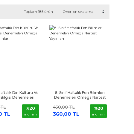
Toplam 185 ürün
 Haftalık Din Kültürü Ve
8. Sınıf Haftalık Fen Bilimleri
 Bilgisi Denemeleri
Denemeleri Omega Nartest
 Nartest Yayınları
Yayınları
 TL
450,00 TL
%20
%20
0 TL
360,00 TL
indirim
indirim