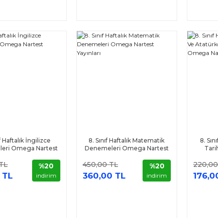
f Haftalık İngilizce
8. Sınıf Haftalık Matematik
8. Sını
eri Omega Nartest
Denemeleri Omega Nartest
Tari
Yayınları
Yayınları
Deneme
TL
450,00 TL
220,00
%20
%20
 TL
360,00 TL
176,0
indirim
indirim