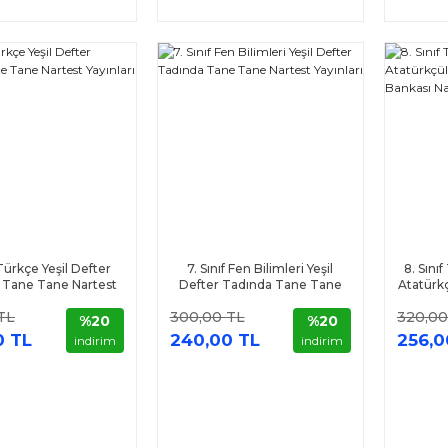
 Türkçe Yeşil Defter
7. Sınıf Fen Bilimleri Yeşil
8. Sınıf
 Tane Tane Nartest
Defter Tadında Tane Tane
Atatürk
Yayınları
Nartest Yayınları
Banka
TL
300,00 TL
320,00
%20
%20
0 TL
240,00 TL
256,0
indirim
indirim