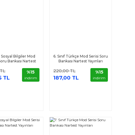
ıf Sosyal Bilgiler Mod
6. Sınıf Türkçe Mod Serisi Soru
 Soru Bankası Nartest
Bankası Nartest Yayınları
Yayınları
 TL
220,00 TL
%15
%15
5 TL
187,00 TL
indirim
indirim