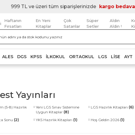
999 TL ve üzeri tüm siparişlerinizde
kargo bedava
Haftanın
En Yeni
Çok
Süper
Aldın
K
i
Fırsatları
Kitaplar
Satanlar
Setler
Aldın !
K
ALES
DGS
KPSS
İLKOKUL
ORTAOKUL
LGS
LISE
AYT
est Yayınları
m (5-8) Hazırlık
Yeni LGS Sınav Sistemine
LGS Hazırlık Kitapları
(6)
Uygun Kitaplar
(8)
fta Sonu
(2)
YKS Hazırlık Kitapları
(1)
Hoş Geldin 2026
(1)