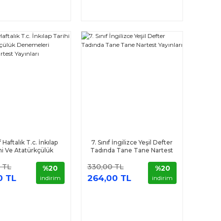
f Haftalık T.c. İnkılap
7. Sınıf İngilizce Yeşil Defter
hi Ve Atatürkçülük
Tadında Tane Tane Nartest
leri Omega Nartest
Yayınları
 TL
330,00 TL
Yayınları
%20
%20
0 TL
264,00 TL
indirim
indirim