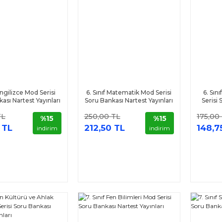
 İngilizce Mod Serisi
6. Sınıf Matematik Mod Serisi
6. Sın
ası Nartest Yayınları
Soru Bankası Nartest Yayınları
Serisi
TL
250,00 TL
175,00
%15
%15
 TL
212,50 TL
148,7
indirim
indirim