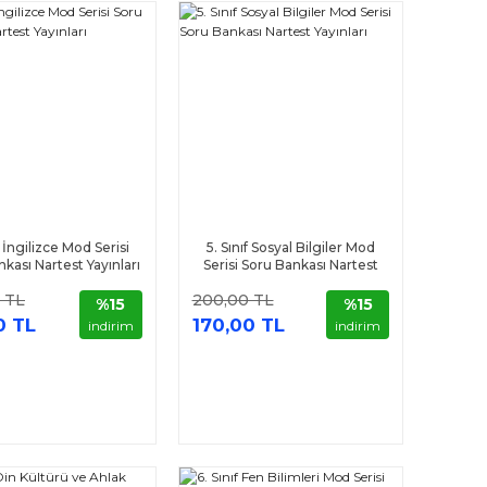
f İngilizce Mod Serisi
5. Sınıf Sosyal Bilgiler Mod
kası Nartest Yayınları
Serisi Soru Bankası Nartest
Yayınları
 TL
200,00 TL
%15
%15
0 TL
170,00 TL
indirim
indirim