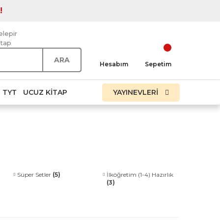
!
elepir
itap
ARA
Hesabım
Sepetim
TYT
UCUZ KITAP
YAYINEVLERİ
Süper Setler
(5)
İlköğretim (1-4) Hazırlık
(3)