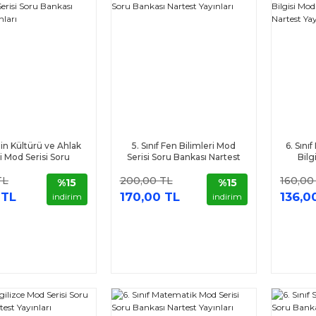
 Din Kültürü ve Ahlak
5. Sınıf Fen Bilimleri Mod
6. Sını
si Mod Serisi Soru
Serisi Soru Bankası Nartest
Bilg
ı Nartest Yayınları
Yayınları
Banka
TL
200,00 TL
160,00
%15
%15
 TL
170,00 TL
136,0
indirim
indirim