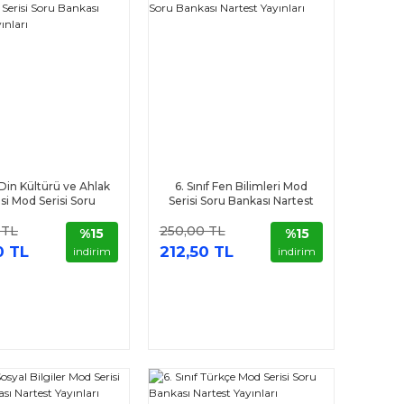
f Din Kültürü ve Ahlak
6. Sınıf Fen Bilimleri Mod
isi Mod Serisi Soru
Serisi Soru Bankası Nartest
sı Nartest Yayınları
Yayınları
 TL
250,00 TL
%15
%15
0 TL
212,50 TL
indirim
indirim