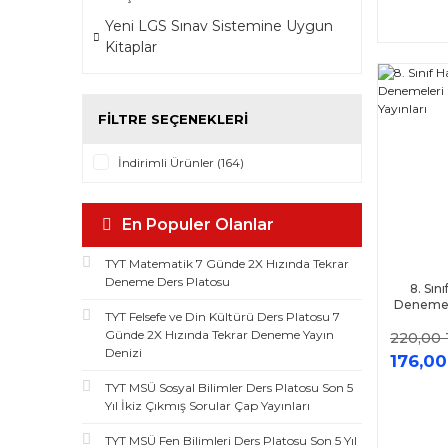
Yeni LGS Sınav Sistemine Uygun
Kitaplar
FILTRE SEÇENEKLERI
İndirimli Ürünler (164)
En Populer Olanlar
TYT Matematik 7 Günde 2X Hızında Tekrar
Deneme Ders Platosu
8. Sını
Denemel
TYT Felsefe ve Din Kültürü Ders Platosu 7
Günde 2X Hızında Tekrar Deneme Yayın
220,00 
Denizi
176,00
TYT MSÜ Sosyal Bilimler Ders Platosu Son 5
Yıl İkiz Çıkmış Sorular Çap Yayınları
TYT MSÜ Fen Bilimleri Ders Platosu Son 5 Yıl