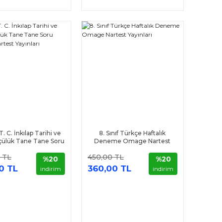
 T. C. İnkılap Tarihi ve
8. Sınıf Türkçe Haftalık
çülük Tane Tane Soru
Deneme Omage Nartest
sı Nartest Yayınları
Yayınları
 TL
450,00 TL
%20
%20
0 TL
360,00 TL
indirim
indirim