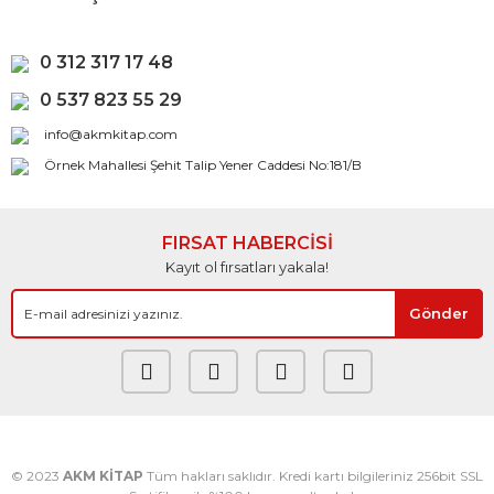
0 312 317 17 48
0 537 823 55 29
info@akmkitap.com
Örnek Mahallesi Şehit Talip Yener Caddesi No:181/B
FIRSAT HABERCİSİ
Kayıt ol fırsatları yakala!
Gönder
© 2023
AKM KİTAP
Tüm hakları saklıdır. Kredi kartı bilgileriniz 256bit SSL