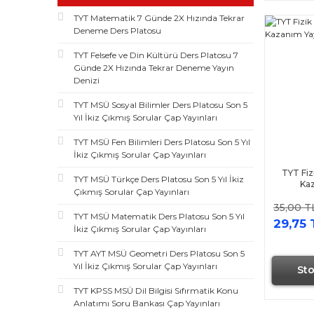
TYT Matematik 7 Günde 2X Hızında Tekrar
Deneme Ders Platosu
TYT Felsefe ve Din Kültürü Ders Platosu 7
Günde 2X Hızında Tekrar Deneme Yayın
Denizi
TYT MSÜ Sosyal Bilimler Ders Platosu Son 5
Yıl İkiz Çıkmış Sorular Çap Yayınları
TYT MSÜ Fen Bilimleri Ders Platosu Son 5 Yıl
İkiz Çıkmış Sorular Çap Yayınları
TYT Fiz
TYT MSÜ Türkçe Ders Platosu Son 5 Yıl İkiz
Kaz
Çıkmış Sorular Çap Yayınları
35,00 T
TYT MSÜ Matematik Ders Platosu Son 5 Yıl
29,75 
İkiz Çıkmış Sorular Çap Yayınları
TYT AYT MSÜ Geometri Ders Platosu Son 5
Yıl İkiz Çıkmış Sorular Çap Yayınları
St
TYT KPSS MSÜ Dil Bilgisi Sıfırmatik Konu
Anlatımı Soru Bankası Çap Yayınları