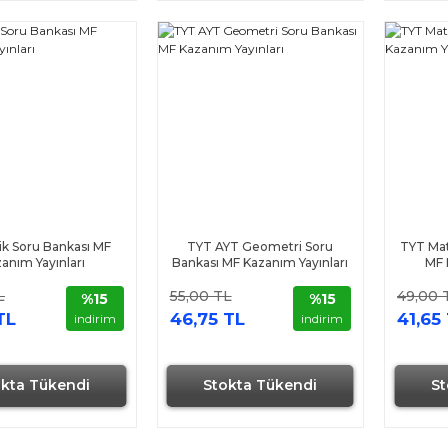
ik Soru Bankası MF
TYT AYT Geometri Soru
TYT Mat
anım Yayınları
Bankası MF Kazanım Yayınları
MF 
L
55,00 TL
49,00 
%15
%15
TL
46,75 TL
41,65
indirim
indirim
okta Tükendi
Stokta Tükendi
St
Hızlı Gönderi
Hızlı Gönderi