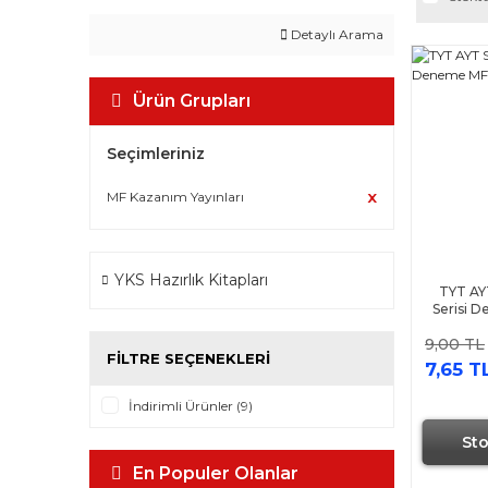
Detaylı Arama
Ürün Grupları
Seçimleriniz
MF Kazanım Yayınları
YKS Hazırlık Kitapları
TYT AY
Serisi 
9,00 TL
FILTRE SEÇENEKLERI
7,65 T
İndirimli Ürünler (9)
St
En Populer Olanlar