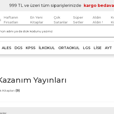
999 TL ve üzeri tüm siparişlerinizde
kargo bedava
Haftanın
En Yeni
Çok
Süper
Aldın
K
i
Fırsatları
Kitaplar
Satanlar
Setler
Aldın !
K
ALES
DGS
KPSS
İLKOKUL
ORTAOKUL
LGS
LISE
AYT
azanım Yayınları
k Kitapları
(9)
kiler