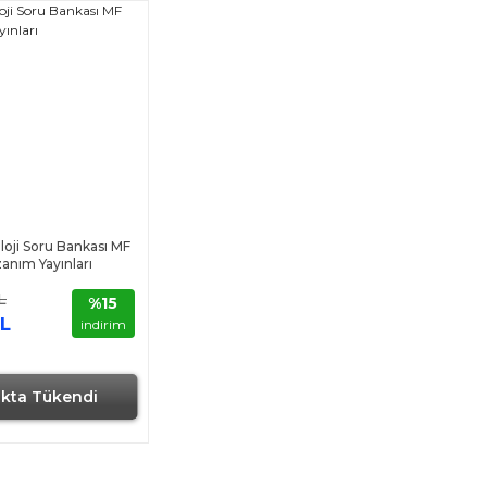
loji Soru Bankası MF
anım Yayınları
L
%15
TL
indirim
okta Tükendi
Hızlı Gönderi