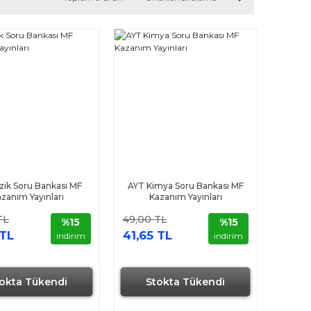
zik Soru Bankası MF
AYT Kimya Soru Bankası MF
zanım Yayınları
Kazanım Yayınları
TL
49,00 TL
%15
%15
 TL
41,65 TL
indirim
indirim
okta Tükendi
Stokta Tükendi
Hızlı Gönderi
Hızlı Gönderi