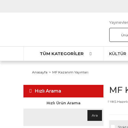
Yayınevler
TÜM KATEGORİLER
KÜLTÜR
Anasayfa
MF Kazanım Yayınları
MF K
Hızlı Arama
YKS Hazırlı
Hızlı Ürün Arama
Ara
Stokta