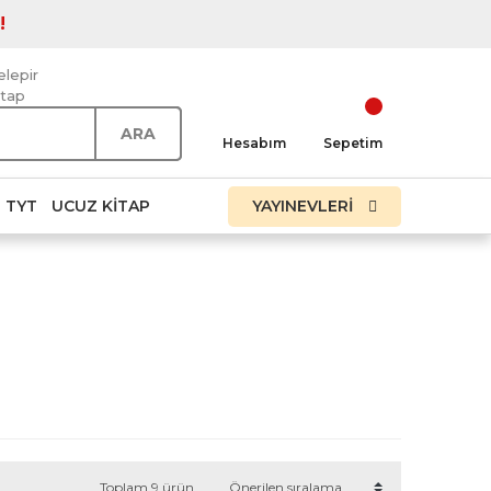
!
elepir
itap
ARA
Hesabım
Sepetim
TYT
UCUZ KITAP
YAYINEVLERİ
Toplam 9 ürün