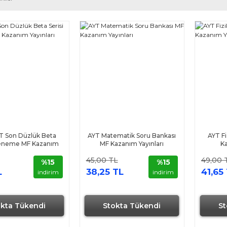
T Son Düzlük Beta
AYT Matematik Soru Bankası
AYT Fi
Deneme MF Kazanım
MF Kazanım Yayınları
Ka
Yayınları
45,00 TL
49,00 
%15
%15
L
38,25 TL
41,65
indirim
indirim
okta Tükendi
Stokta Tükendi
St
Hızlı Gönderi
Hızlı Gönderi