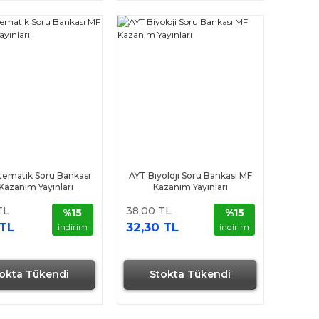
ematik Soru Bankası
AYT Biyoloji Soru Bankası MF
Kazanım Yayınları
Kazanım Yayınları
TL
38,00 TL
%15
%15
 TL
32,30 TL
indirim
indirim
okta Tükendi
Stokta Tükendi
Hızlı Gönderi
Hızlı Gönderi