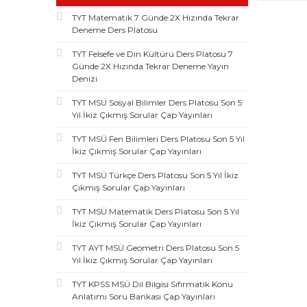
TYT Matematik 7 Günde 2X Hızında Tekrar
Deneme Ders Platosu
TYT Felsefe ve Din Kültürü Ders Platosu 7
Günde 2X Hızında Tekrar Deneme Yayın
Denizi
TYT MSÜ Sosyal Bilimler Ders Platosu Son 5
Yıl İkiz Çıkmış Sorular Çap Yayınları
TYT MSÜ Fen Bilimleri Ders Platosu Son 5 Yıl
İkiz Çıkmış Sorular Çap Yayınları
TYT MSÜ Türkçe Ders Platosu Son 5 Yıl İkiz
Çıkmış Sorular Çap Yayınları
TYT MSÜ Matematik Ders Platosu Son 5 Yıl
İkiz Çıkmış Sorular Çap Yayınları
TYT AYT MSÜ Geometri Ders Platosu Son 5
Yıl İkiz Çıkmış Sorular Çap Yayınları
TYT KPSS MSÜ Dil Bilgisi Sıfırmatik Konu
Anlatımı Soru Bankası Çap Yayınları