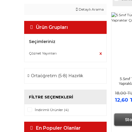
Detaylı Arama
Ürün Grupları
Seçimleriniz
Çöznet Yayınları
Ortaöğretim (5-8) Hazırlık
5.Sınıf
Yaprakl
18,00 T
FILTRE SEÇENEKLERI
12,60 
İndirimli Ürünler (4)
St
En Populer Olanlar