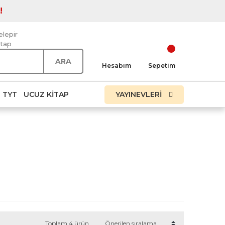
!
elepir
itap
ARA
Hesabım
Sepetim
TYT
UCUZ KITAP
YAYINEVLERİ
Toplam 4 ürün