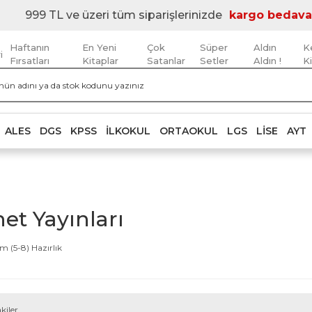
999 TL ve üzeri tüm siparişlerinizde
kargo bedava
Haftanın
En Yeni
Çok
Süper
Aldın
K
i
Fırsatları
Kitaplar
Satanlar
Setler
Aldın !
K
ALES
DGS
KPSS
İLKOKUL
ORTAOKUL
LGS
LISE
AYT
et Yayınları
m (5-8) Hazırlık
kiler