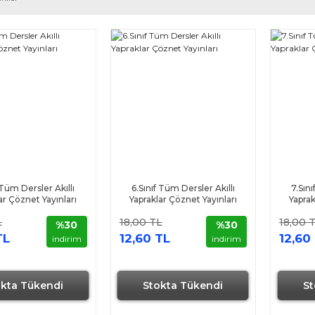
 Tüm Dersler Akıllı
6.Sınıf Tüm Dersler Akıllı
7.Sın
ar Çöznet Yayınları
Yapraklar Çöznet Yayınları
Yaprak
L
18,00 TL
18,00 
%30
%30
TL
12,60 TL
12,60
indirim
indirim
okta Tükendi
Stokta Tükendi
St