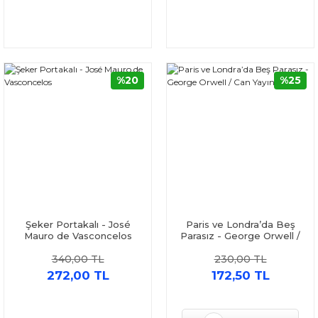
%20
%25
Şeker Portakalı - José
Paris ve Londra’da Beş
Mauro de Vasconcelos
Parasız - George Orwell /
Can Yayınları
340,00 TL
230,00 TL
272,00 TL
172,50 TL