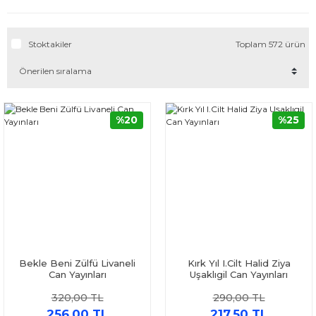
Stoktakiler
Toplam 572 ürün
%20
%25
Bekle Beni Zülfü Livaneli
Kırk Yıl I.Cilt Halid Ziya
Can Yayınları
Uşaklıgil Can Yayınları
320,00 TL
290,00 TL
256,00 TL
217,50 TL