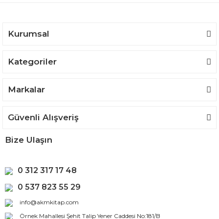
Kurumsal
Kategoriler
Markalar
Güvenli Alışveriş
Bize Ulaşın
0 312 317 17 48
0 537 823 55 29
info@akmkitap.com
Örnek Mahallesi Şehit Talip Yener Caddesi No:181/B