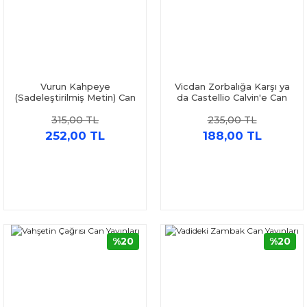
Vurun Kahpeye
Vicdan Zorbalığa Karşı ya
(Sadeleştirilmiş Metin) Can
da Castellio Calvin'e Can
Yayınları
Yayınları
315,00 TL
235,00 TL
252,00 TL
188,00 TL
%20
%20