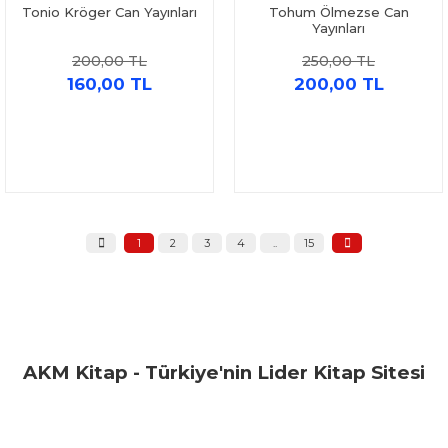
Tonio Kröger Can Yayınları
Tohum Ölmezse Can
Yayınları
200,00 TL
250,00 TL
160,00 TL
200,00 TL
1
2
3
4
..
15
AKM Kitap - Türkiye'nin Lider Kitap Sitesi