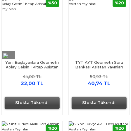
%50
%20
Yeni Başlayanlara Geometri
TYT AYT Geometri Soru
Kolay Gelsin 1.Kitap Asistan
Bankası Asistan Yayınları
Yayınları
44,00 TL
50,93 TL
22,00 TL
40,74 TL
Stokta Tükendi
Stokta Tükendi
Hızlı Gönderi
Hızlı Gönderi
%20
%20