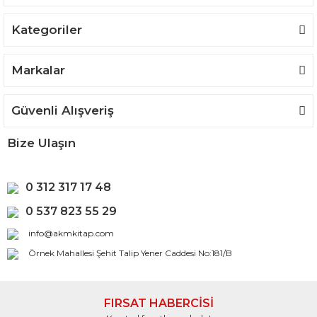
Kategoriler
Markalar
Güvenli Alışveriş
Bize Ulaşın
0 312 317 17 48
0 537 823 55 29
info@akmkitap.com
Örnek Mahallesi Şehit Talip Yener Caddesi No:181/B
FIRSAT HABERCİSİ