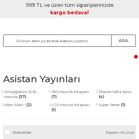
999 TL ve üzeri tüm siparişlerinizde
kargo bedava!
ARA
Asistan Yayınları
Ortaöğretim (5-8)
YKS Hazırlık Kitapları
Efsane Hafta Sonu
Hazırlık
(37)
(7)
(4)
Aldın Aldın !
(2)
LGS Hazırlık Kitapları
Süper Setler
(1)
(1)
Stoktakiler
Toplam 45 ürün