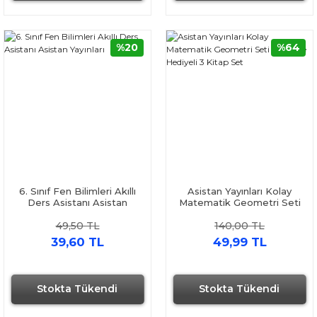
%20
%64
6. Sınıf Fen Bilimleri Akıllı
Asistan Yayınları Kolay
Ders Asistanı Asistan
Matematik Geometri Seti
Yayınları
Deneme Hediyeli 3 Kitap
49,50 TL
140,00 TL
Set
39,60 TL
49,99 TL
Stokta Tükendi
Stokta Tükendi
Aynı Gün Kargo