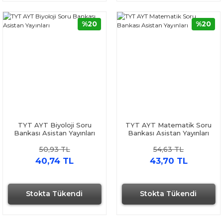
%20
%20
TYT AYT Biyoloji Soru
TYT AYT Matematik Soru
Bankası Asistan Yayınları
Bankası Asistan Yayınları
50,93 TL
54,63 TL
40,74 TL
43,70 TL
Stokta Tükendi
Stokta Tükendi
Hızlı Gönderi
Hızlı Gönderi