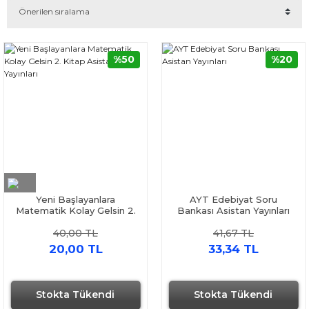
%50
%20
Yeni Başlayanlara
AYT Edebiyat Soru
Matematik Kolay Gelsin 2.
Bankası Asistan Yayınları
Kitap Asistan Yayınları
40,00 TL
41,67 TL
20,00 TL
33,34 TL
Stokta Tükendi
Stokta Tükendi
Hızlı Gönderi
Hızlı Gönderi