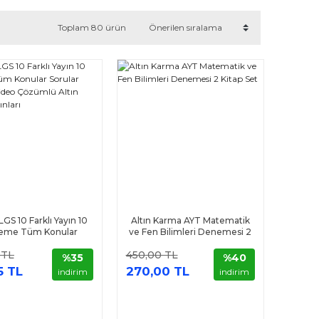
Toplam 80 ürün
 LGS 10 Farklı Yayın 10
Altın Karma AYT Matematik
eme Tüm Konular
ve Fen Bilimleri Denemesi 2
lar Tamamı Video
Kitap Set
 TL
450,00 TL
ümlü Altın Karma
%35
%40
Yayınları
5 TL
270,00 TL
indirim
indirim