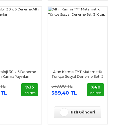
yoloji 30 x 6 Deneme
Altın Karma TYT Matematik
ın Karma Yayınları
Türkçe Sosyal Deneme Seti 3
Kitap
 TL
649,00 TL
%35
%40
 TL
389,40 TL
indirim
indirim
Hızlı Gönderi