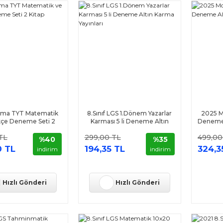
arma TYT Matematik
8.Sınıf LGS 1.Dönem Yazarlar
2025 M
kçe Deneme Seti 2
Karması 5 li Deneme Altın
Deneme 
Kitap
Karma Yayınları
TL
299,00 TL
499,00
%40
%35
0 TL
194,35 TL
324,3
indirim
indirim
Hızlı Gönderi
Hızlı Gönderi