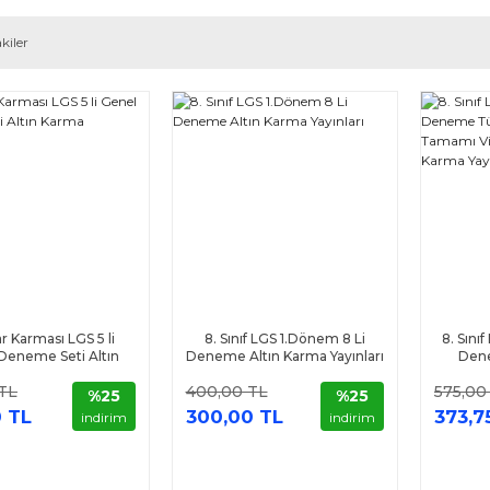
kiler
ar Karması LGS 5 li
8. Sınıf LGS 1.Dönem 8 Li
8. Sınıf
Deneme Seti Altın
Deneme Altın Karma Yayınları
Den
Karma
Soru
TL
400,00 TL
575,00
Çöz
%25
%25
 TL
300,00 TL
373,7
indirim
indirim