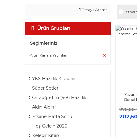
Detaylı Arama
Stokta
Ürün Grupları
Seçimleriniz
Altın Karma Yayınları
YKS Hazırlık Kitapları
Süper Setler
Yazarl
Ortaöğretim (5-8) Hazırlık
Genel 
Aldın Aldın !
270,00 
202,50
Efsane Hafta Sonu
Hoş Geldin 2026
Kelepir Kitap