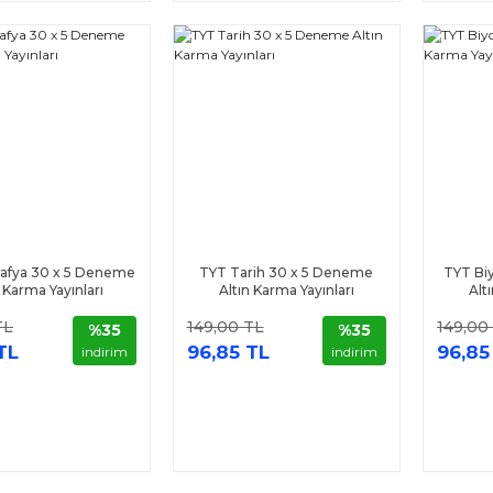
afya 30 x 5 Deneme
TYT Tarih 30 x 5 Deneme
TYT Bi
n Karma Yayınları
Altın Karma Yayınları
Alt
TL
149,00 TL
149,00
%35
%35
TL
96,85 TL
96,85
indirim
indirim