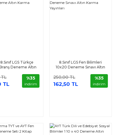
8.Sınıf LGS Türkçe
8.Sınıf LGS Fen Bilimleri
Branş Deneme Altın
10x20 Deneme Sınavı Altın
arma Yayınları
Karma Yayınları
 TL
250,00 TL
%35
%35
0 TL
162,50 TL
indirim
indirim