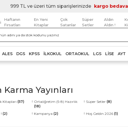
999 TL ve üzeri tüm siparişlerinizde
kargo bedava
Haftanın
En Yeni
Çok
Süper
Aldın
K
i
Fırsatları
Kitaplar
Satanlar
Setler
Aldın !
K
ALES
DGS
KPSS
İLKOKUL
ORTAOKUL
LGS
LISE
AYT
n Karma Yayınları
k Kitapları
(57)
Ortaöğretim (5-8) Hazırlık
Süper Setler
(8)
(18)
 !
(2)
Kampanya
(2)
Hoş Geldin 2026
(1)