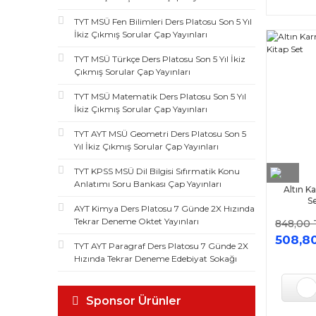
TYT MSÜ Fen Bilimleri Ders Platosu Son 5 Yıl
İkiz Çıkmış Sorular Çap Yayınları
TYT MSÜ Türkçe Ders Platosu Son 5 Yıl İkiz
Çıkmış Sorular Çap Yayınları
TYT MSÜ Matematik Ders Platosu Son 5 Yıl
İkiz Çıkmış Sorular Çap Yayınları
TYT AYT MSÜ Geometri Ders Platosu Son 5
Yıl İkiz Çıkmış Sorular Çap Yayınları
TYT KPSS MSÜ Dil Bilgisi Sıfırmatik Konu
Anlatımı Soru Bankası Çap Yayınları
Altın 
Se
AYT Kimya Ders Platosu 7 Günde 2X Hızında
Tekrar Deneme Oktet Yayınları
848,00 
508,8
TYT AYT Paragraf Ders Platosu 7 Günde 2X
Hızında Tekrar Deneme Edebiyat Sokağı
Sponsor Ürünler