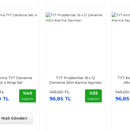
Karma TYT Deneme
TYT Problemler 16 x 12
TYT K
ti 4 Kitap Set
Deneme Altın Karma Yayınları
Alt
TL
149,00 TL
149,00
%40
%35
0 TL
96,85 TL
96,85
indirim
indirim
Hızlı Gönderi