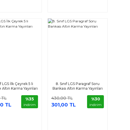
ıf LGS İlk Çeyrek 5 li
8. Sınıf LGS Paragraf Soru
Altın Karma Yayınları
Bankası Altın Karma Yayınları
 TL
430,00 TL
%35
%30
0 TL
301,00 TL
indirim
indirim