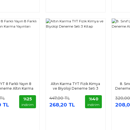
T 8 Farklı Yayın 8
Altın Karma TYT Fizik Kimya
8. Sın
Deneme Altın Karma
ve Biyoloji Deneme Seti 3
Deneme 
Yayınları
Kitap
 TL
447,00 TL
320,00
%25
%40
0 TL
268,20 TL
208,0
indirim
indirim