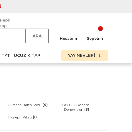
!
elepir
itap
ARA
Hesabım
Sepetim
TYT
UCUZ KITAP
YAYINEVLERİ
Efsane Hafta Sonu
(4)
AYT İlk Dönem
Denemeleri
(3)
Kelepir Kitap
(1)