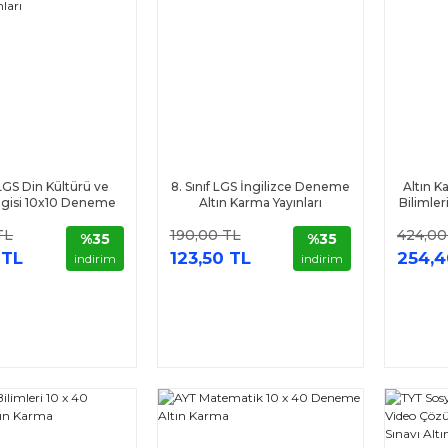
 LGS Din Kültürü ve
8. Sınıf LGS İngilizce Deneme
Altın 
ilgisi 10x10 Deneme
Altın Karma Yayınları
Bilimler
ltın Karma Yayınları
TL
190,00 TL
424,00
%35
%35
 TL
123,50 TL
254,4
indirim
indirim