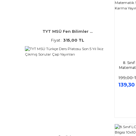
TYT MSÜ Fen Bilimler ...
Fiyat :
315,00 TL
8. Sın
Matemati
Ka
199,00 
139,30