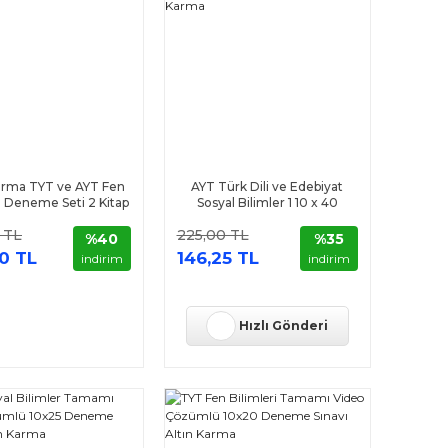
Karma TYT ve AYT Fen
AYT Türk Dili ve Edebiyat
i Deneme Seti 2 Kitap
Sosyal Bilimler 1 10 x 40
Deneme Altın Karma
 TL
225,00 TL
%40
%35
0 TL
146,25 TL
indirim
indirim
Hızlı Gönderi