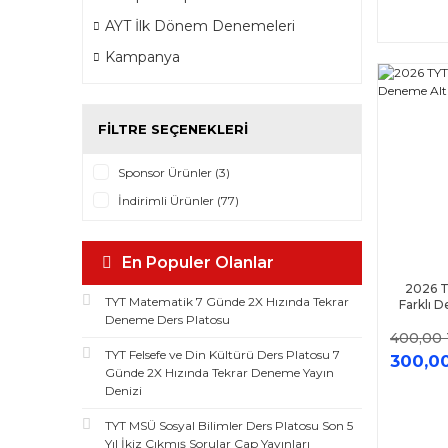
AYT İlk Dönem Denemeleri
Kampanya
FILTRE SEÇENEKLERI
Sponsor Ürünler (3)
İndirimli Ürünler (77)
En Populer Olanlar
2026 TY
TYT Matematik 7 Günde 2X Hızında Tekrar
Farklı 
Deneme Ders Platosu
400,00
TYT Felsefe ve Din Kültürü Ders Platosu 7
300,0
Günde 2X Hızında Tekrar Deneme Yayın
Denizi
TYT MSÜ Sosyal Bilimler Ders Platosu Son 5
Yıl İkiz Çıkmış Sorular Çap Yayınları