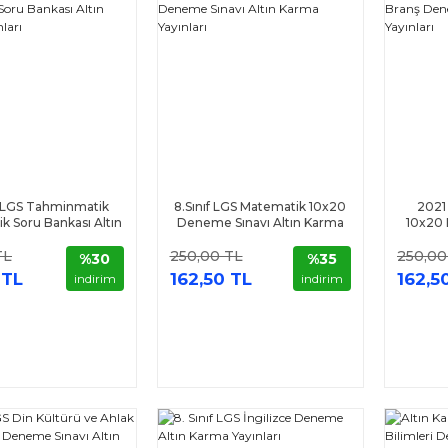
ıf LGS Tahminmatik
8.Sınıf LGS Matematik 10x20
2021 
k Soru Bankası Altın
Deneme Sınavı Altın Karma
10x20 
rma Yayınları
Yayınları
K
TL
250,00 TL
250,00
%30
%35
 TL
162,50 TL
162,5
indirim
indirim