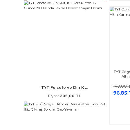
TYT Coğr
Altı
149,00 
TYT Felsefe ve Din K ...
96,85 
Fiyat :
205,00 TL