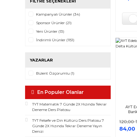
FILTRE SEÇENEKLERI
Okyanus Yayınları (25)
Paraf Yayınları (24)
Kampanyalı Ürünler (34)
Çap Yayınları (23)
Sponsor Ürünler (21)
Bilgi Sarmal Yayınları (22)
Yeni Ürünler (13)
Fdd Yayınları (22)
İndirimli Ürünler (1151)
Kafa Dengi (22)
KR Akademi Yayınları (22)
YAZARLAR
Hız Yayınları (21)
Palme Yayınları (21)
Bülent Özçorumlu (1)
Sınav Yayınları (20)
Hız ve Renk Yayınları (19)
En Populer Olanlar
Sonuç Yayınları (19)
TYT Matematik 7 Günde 2X Hızında Tekrar
Yanıt Yayınları (18)
AYT E
Deneme Ders Platosu
Bank
3D Yayınları (17)
TYT Felsefe ve Din Kültürü Ders Platosu 7
120,00 
Yargı Lemma Yayınları (16)
Günde 2X Hızında Tekrar Deneme Yayın
84,00
Esen Yayınları (15)
Denizi