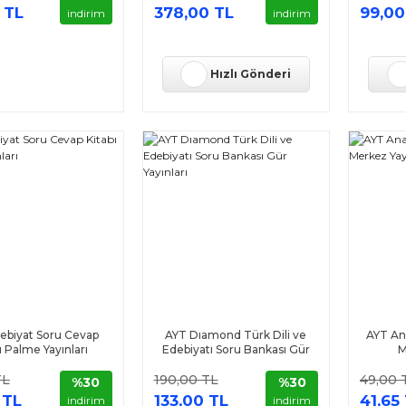
 TL
378,00 TL
99,00
indirim
indirim
Hızlı Gönderi
ebiyat Soru Cevap
AYT Dıamond Türk Dili ve
AYT Ana
ı Palme Yayınları
Edebiyatı Soru Bankası Gür
M
Yayınları
TL
190,00 TL
49,00 
%30
%30
 TL
133,00 TL
41,65
indirim
indirim