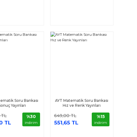
tematik Soru Bankası
AYT Matematik Soru Bankası
Sonuç Yayınları
Hız ve Renk Yayınları
 TL
649,00 TL
%30
%15
0 TL
551,65 TL
indirim
indirim