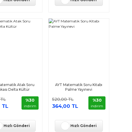
atematik Atak Soru
AYT Matematik Soru Kitabı
kası Delta Kültür
Palme Yayınevi
 TL
520,00 TL
%30
%30
 TL
364,00 TL
indirim
indirim
Hızlı Gönderi
Hızlı Gönderi