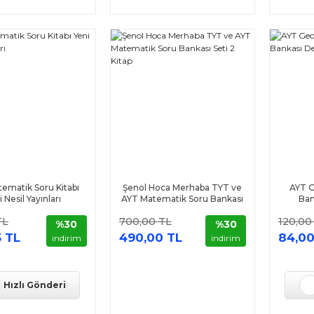
ematik Soru Kitabı
Şenol Hoca Merhaba TYT ve
AYT G
i Nesil Yayınları
AYT Matematik Soru Bankası
Ban
Seti 2 Kitap
TL
700,00 TL
120,00
%30
%30
 TL
490,00 TL
84,00
indirim
indirim
Hızlı Gönderi