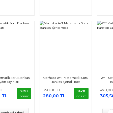
matik Soru Bankası
Merhaba AYT Matematik Soru
AYT Mat
ydın Yayınları
Bankası Şenol Hoca
K
TL
350,00 TL
470,00
%20
%20
 TL
280,00 TL
305,5
indirim
indirim
Hızlı Gönderi