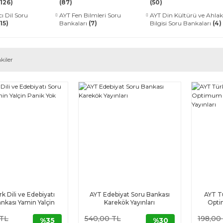
(126)
(87)
(50)
ı Dil Soru
AYT Fen Bilmleri Soru
AYT Din Kültürü ve Ahlak
(15)
Bankaları
(7)
Bilgisi Soru Bankaları
(4)
kiler
k Dili ve Edebiyatı
AYT Edebiyat Soru Bankası
AYT Tü
nkası Yamin Yalçin
Karekök Yayınları
Opti
Panik Yok
Re
 TL
540,00 TL
198,00
%35
%30