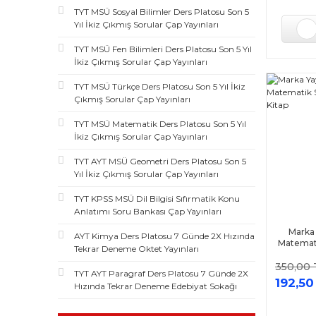
Limit Yayınları (15)
TYT MSÜ Sosyal Bilimler Ders Platosu Son 5
Yıl İkiz Çıkmış Sorular Çap Yayınları
Delta Kültür Yayınevi (14)
Referans Yayınları (14)
TYT MSÜ Fen Bilimleri Ders Platosu Son 5 Yıl
İkiz Çıkmış Sorular Çap Yayınları
Marka Yayınları (13)
Muba Yayınları (13)
TYT MSÜ Türkçe Ders Platosu Son 5 Yıl İkiz
Çıkmış Sorular Çap Yayınları
Tonguç Akademi Yayınları (13)
TYT MSÜ Matematik Ders Platosu Son 5 Yıl
Yazıt Yayınları (13)
İkiz Çıkmış Sorular Çap Yayınları
Aydın Yayınları (12)
TYT AYT MSÜ Geometri Ders Platosu Son 5
Supara Yayınları (12)
Yıl İkiz Çıkmış Sorular Çap Yayınları
Ünlü Yayınları (12)
TYT KPSS MSÜ Dil Bilgisi Sıfırmatik Konu
Zafer Yayınları (12)
Anlatımı Soru Bankası Çap Yayınları
Bi Not Yayınları (11)
Marka 
AYT Kimya Ders Platosu 7 Günde 2X Hızında
Karaağaç Yayınları (11)
Matemat
Tekrar Deneme Oktet Yayınları
Efsane Yayınları (10)
350,00 
TYT AYT Paragraf Ders Platosu 7 Günde 2X
192,50
Endemik Yayınları (10)
Hızında Tekrar Deneme Edebiyat Sokağı
Gür Yayınları (10)