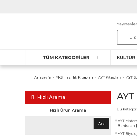
Yayınevler
TÜM KATEGORİLER
KÜLTÜR
Anasayfa
YKS Hazırlık Kitapları
AYT Kitapları
AYT S
AYT 
Hızlı Arama
Bu kategori
Hızlı Ürün Arama
AYT Matem
Ara
Bankaları
AYT Biyoloj