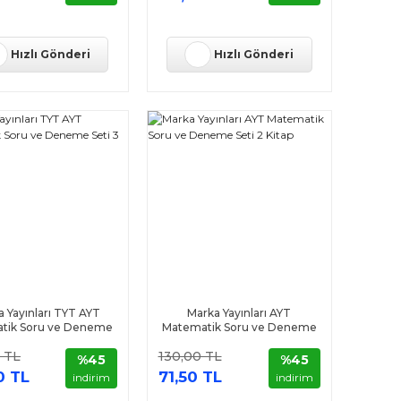
Hızlı Gönderi
Hızlı Gönderi
 Yayınları TYT AYT
Marka Yayınları AYT
tik Soru ve Deneme
Matematik Soru ve Deneme
Seti 3 Kitap
Seti 2 Kitap
 TL
130,00 TL
%45
%45
0 TL
71,50 TL
indirim
indirim