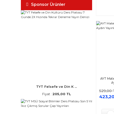
Ankara Yayıncılık (9)
Sponsor Ürünler
Çapa Yayınları (9)
Dogan Akademi Yayınları (9)
ENS Yayıncılık (9)
Merkez Yayınları (9)
Tammat Yayınları (9)
Toprak Yayıncılık (9)
Başka Yayıncılık (8)
Ders Platosu (8)
Doğru Orantı Yayınları (8)
Lider Plus Yayınları (8)
AYT Mate
Pegem Yayınları (8)
A
TYT Felsefe ve Din K ...
Pelikan Yayınları (8)
529,00 
Fiyat :
205,00 TL
Polimat Yayınları (8)
423,20
Üç Dört Beş Yayıncılık (8)
Acil Yayınları (7)