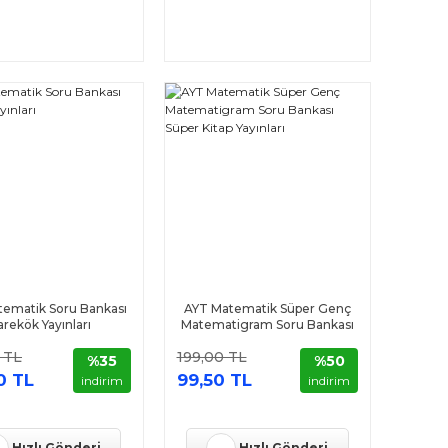
ematik Soru Bankası
AYT Matematik Süper Genç
arekök Yayınları
Matematigram Soru Bankası
Süper Kitap Yayınları
 TL
199,00 TL
%35
%50
0 TL
99,50 TL
indirim
indirim
Hızlı Gönderi
Hızlı Gönderi