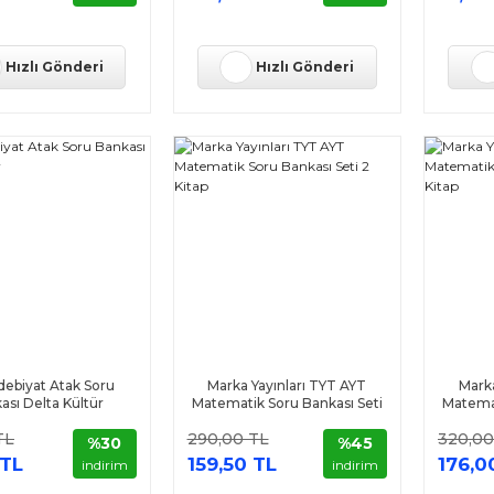
Hızlı Gönderi
Hızlı Gönderi
debiyat Atak Soru
Marka Yayınları TYT AYT
Marka
ası Delta Kültür
Matematik Soru Bankası Seti
Matema
2 Kitap
TL
290,00 TL
320,00
%30
%45
 TL
159,50 TL
176,0
indirim
indirim