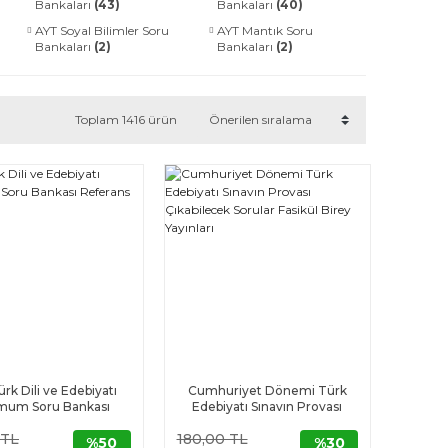
Bankaları
(43)
Bankaları
(40)
AYT Soyal Bilimler Soru
AYT Mantık Soru
Bankaları
(2)
Bankaları
(2)
Toplam 1416 ürün
rk Dili ve Edebiyatı
Cumhuriyet Dönemi Türk
mum Soru Bankası
Edebiyatı Sınavın Provası
ferans Yayınları
Çıkabilecek Sorular Fasikül
 TL
180,00 TL
Birey Yayınları
%50
%30