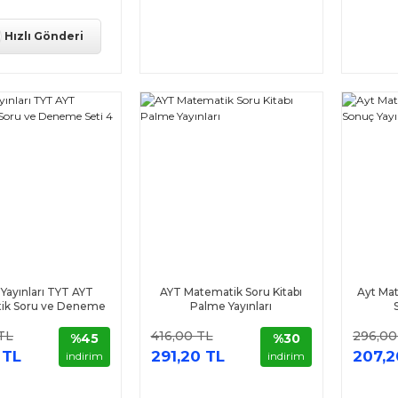
Hızlı Gönderi
Yayınları TYT AYT
AYT Matematik Soru Kitabı
Ayt Ma
ik Soru ve Deneme
Palme Yayınları
Seti 4 Kitap
TL
416,00 TL
296,00
%45
%30
 TL
291,20 TL
207,2
indirim
indirim