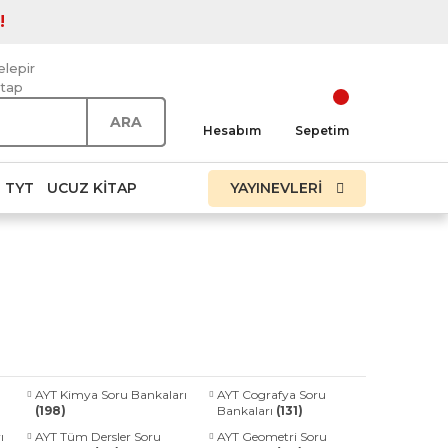
!
elepir
itap
ARA
Hesabım
Sepetim
TYT
UCUZ KITAP
YAYINEVLERİ
AYT Kimya Soru Bankaları
AYT Cografya Soru
(198)
Bankaları
(131)
ı
AYT Tüm Dersler Soru
AYT Geometri Soru