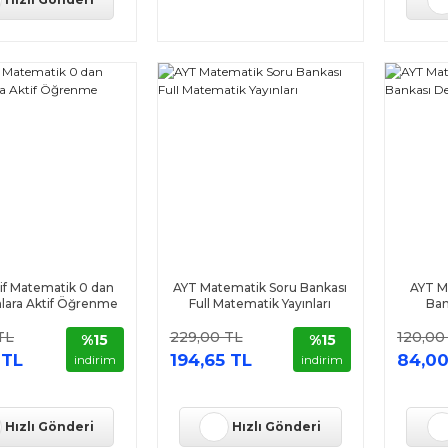
if Matematik 0 dan
AYT Matematik Soru Bankası
AYT M
nlara Aktif Öğrenme
Full Matematik Yayınları
Ban
Yayınları
TL
229,00 TL
120,00
%15
%15
 TL
194,65 TL
84,00
indirim
indirim
Hızlı Gönderi
Hızlı Gönderi