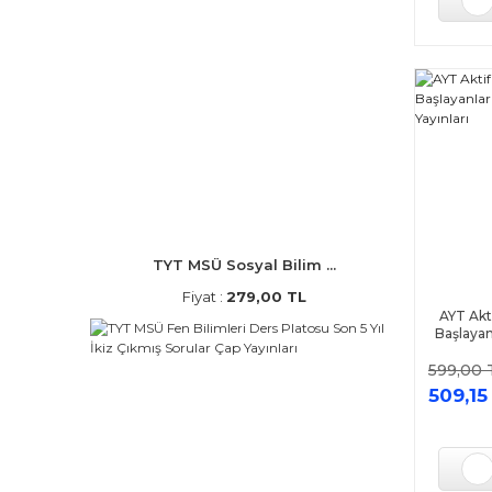
Başarıyorum Yayınları (7)
Bilfen Yayınları (7)
Doğru Cevap Yayınları (7)
Eğitim Dünyası (7)
Esen Üçrenk (7)
Madalyon Yayınları (7)
Nego Yayınları (7)
Altın Karma Yayınları (6)
Arı Yayınları (6)
TYT MSÜ Sosyal Bilim ...
Biyotik Yayınları (6)
Fiyat :
279,00 TL
AYT Akt
Editör Yayınları (6)
Başlaya
Evrensel İletişim Yayınları (6)
599,00 
Gezegen Yayıncılık (6)
509,15
Hocalara Geldik (6)
Kültür Yayıncılık (6)
Metin Yayınları (6)