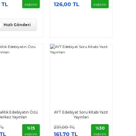
 TL
126,00 TL
indirim
indirim
Hızlı Gönderi
litik Edebiyatın Özü
AYT Edebiyat Soru Kitabı Yazıt
erkez Yayınları
Yayınları
TL
231,00 TL
%15
%30
 TL
161,70 TL
indirim
indirim