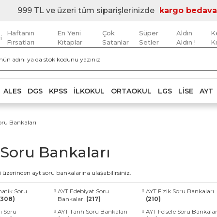
999 TL ve üzeri tüm siparişlerinizde
kargo bedava
Haftanın
En Yeni
Çok
Süper
Aldın
K
i
Fırsatları
Kitaplar
Satanlar
Setler
Aldın !
K
ALES
DGS
KPSS
İLKOKUL
ORTAOKUL
LGS
LISE
AYT
oru Bankaları
Soru Bankaları
 üzerinden ayt soru bankalarına ulaşabilirsiniz.
atik Soru
AYT Edebiyat Soru
AYT Fizik Soru Bankaları
(308)
Bankaları
(217)
(210)
i Soru
AYT Tarih Soru Bankaları
AYT Felsefe Soru Bankalar