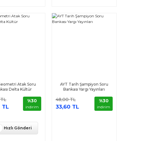
eometri Atak Soru
AYT Tarih Şampiyon Soru
kası Delta Kültür
Bankası Yargı Yayınları
 TL
48,00 TL
%30
%30
 TL
33,60 TL
indirim
indirim
Hızlı Gönderi