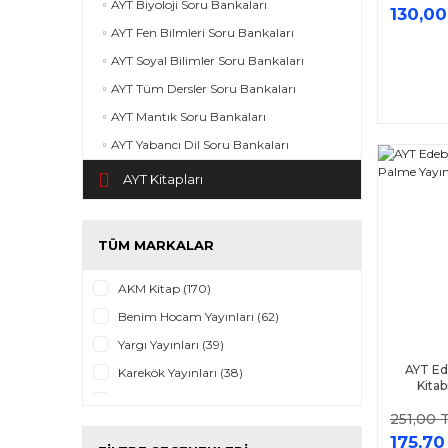
AYT Biyoloji Soru Bankaları
130,00
AYT Fen Bilmleri Soru Bankaları
AYT Soyal Bilimler Soru Bankaları
AYT Tüm Dersler Soru Bankaları
AYT Mantık Soru Bankaları
AYT Yabancı Dil Soru Bankaları
AYT Kitapları
TÜM MARKALAR
AKM Kitap (170)
Benim Hocam Yayınları (62)
Yargı Yayınları (39)
AYT Ed
Karekök Yayınları (38)
Kitab
Eğitim Vadisi Yayınları (30)
251,00 
Yayın Denizi (27)
175,70