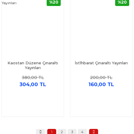
%20
%20
Kaostan Düzene Çınaraltı
İst1hbarat Çınaraltı Yayınları
Yayınları
380,00 TL
200,00 TL
304,00 TL
160,00 TL
1
2
3
4