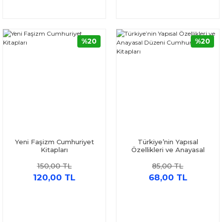
%20
%20
Yeni Faşizm Cumhuriyet
Türkiye’nin Yapısal
Kitapları
Özellikleri ve Anayasal
Düzeni Cumhuriyet
150,00 TL
85,00 TL
Kitapları
120,00 TL
68,00 TL