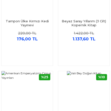
Tampon Ülke Kırmızı Kedi
Beyaz Saray Yıllarım (3 Cilt)
Yayınevi
Kopernik Kitap
220,00 TL
1.422,00 TL
176,00 TL
1.137,60 TL
%25
%10