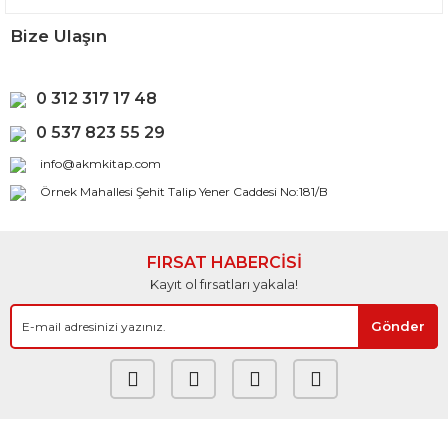
Bize Ulaşın
0 312 317 17 48
0 537 823 55 29
info@akmkitap.com
Örnek Mahallesi Şehit Talip Yener Caddesi No:181/B
FIRSAT HABERCİSİ
Kayıt ol fırsatları yakala!
Gönder