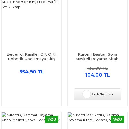
Becerikli Kaşifler Cırt Cırtlı
Kuromi Baştan Sona
Robotik Kodlamaya Giriş
Maskeli Boyama Kitabı
Aktivite Kitabım ve Bıcırık
Doğan Çocuk
130,00 TL
Eğlenceli Harfler Seti 2
354,90 TL
Kitap
104,00 TL
Hızlı Gönderi
%20
%20