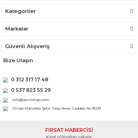
Kategoriler
Markalar
Güvenli Alışveriş
Bize Ulaşın
0 312 317 17 48
0 537 823 55 29
info@akmkitap.com
Örnek Mahallesi Şehit Talip Yener Caddesi No:181/B
FIRSAT HABERCİSİ
Kayıt ol fırsatları yakala!