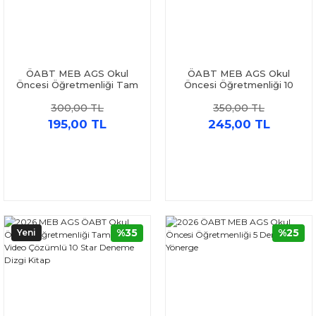
ÖABT MEB AGS Okul
ÖABT MEB AGS Okul
Öncesi Öğretmenliği Tam
Öncesi Öğretmenliği 10
İsabet 10 Deneme Özdil
DenemeX Çözümlü İndeks
300,00 TL
350,00 TL
Akademi
Akademi
195,00 TL
245,00 TL
%35
%25
Yeni