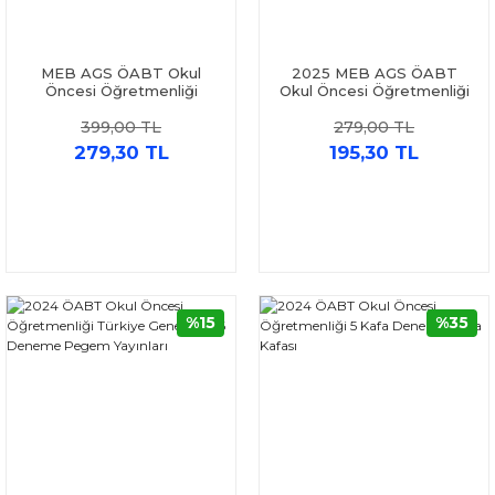
MEB AGS ÖABT Okul
2025 MEB AGS ÖABT
Öncesi Öğretmenliği
Okul Öncesi Öğretmenliği
Tamamı Çözümlü 10
Tamamı Çözümlü 17
399,00 TL
279,00 TL
Deneme Sınavı Yediiklim
Deneme Sınavı Yediiklim
Yayınları
279,30 TL
195,30 TL
%15
%35