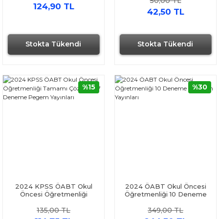
50,00 TL
5-6 ve AKM Dil Bilgisi Soru
Geneli 1-2-3 Deneme Seti
124,90 TL
Bankası Seti 2 Kitap
Pegem Yayınları
42,50 TL
Stokta Tükendi
Stokta Tükendi
%15
%30
2024 KPSS ÖABT Okul
2024 ÖABT Okul Öncesi
Öncesi Öğretmenliği
Öğretmenliği 10 Deneme
Tamamı Çözümlü 7
Yediiklim Yayınları
135,00 TL
349,00 TL
Deneme Pegem Yayınları