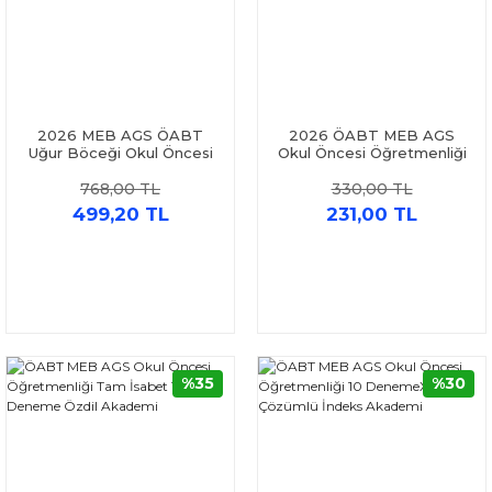
2026 MEB AGS ÖABT
2026 ÖABT MEB AGS
Uğur Böceği Okul Öncesi
Okul Öncesi Öğretmenliği
Öğretmenliği Tamamı PDF
11 Deneme İndeks
768,00 TL
330,00 TL
Çözümlü 16 Branşta Tam
Akademi
Ölçülü Deneme Dizgi Kitap
499,20 TL
231,00 TL
%35
%30