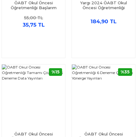
ÖABT Okul Öncesi
Yargı 2024 ÖABT Okul
Öğretmenliği Başlarım
Öncesi Öğretmenliği
Şimdi 5 Deneme Çözmeye
Deneme ve AKM Dil Bilgisi
55,00 TL
Kadir Koç Akademi
Soru Bankası Seti 2 Kitap
184,90 TL
35,75 TL
%15
%35
ÖABT Okul Öncesi
ÖABT Okul Öncesi