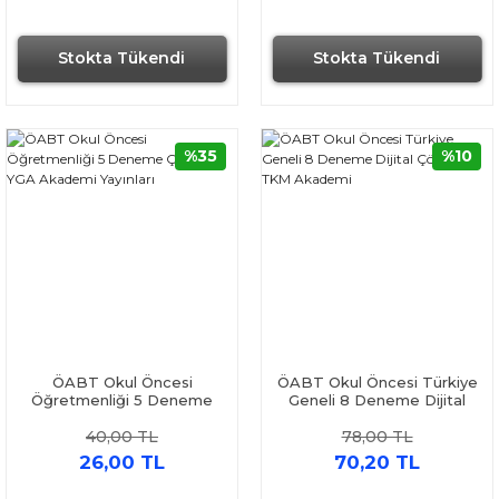
Stokta Tükendi
Stokta Tükendi
%35
%10
ÖABT Okul Öncesi
ÖABT Okul Öncesi Türkiye
Öğretmenliği 5 Deneme
Geneli 8 Deneme Dijital
Çözümlü YGA Akademi
Çözümlü TKM Akademi
40,00 TL
78,00 TL
Yayınları
26,00 TL
70,20 TL