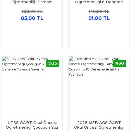
Öğretmenliği Tamamı
Öğretmenliği 6 Deneme
Çözümlü 5 Deneme Data
Çözümlü Yönerge Yayınları
100,00 TL
140,00 TL
Yayınları
85,00 TL
91,00 TL
%35
%30
KPSS ÖABT Okul Öncesi
2025 MEB AGS ÖABT
Öğretmenliği Çocuğun Yüz
Okul Öncesi Öğretmenliği