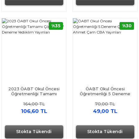
%35
%30
2023 ÖABT Okul Öncesi
ÖABT Okul Öncesi
Öğretmenliği Tamamı
Öğretmenliği 5 Deneme
Çözümlü 7 Deneme
Çözümlü Ahmet Çam CBA
164,00 TL
70,00 TL
Yediiklim Yayınları
Yayınları
106,60 TL
49,00 TL
Stokta Tükendi
Stokta Tükendi