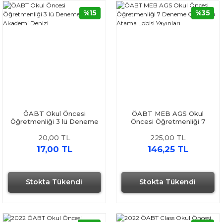
%15
%35
ÖABT Okul Öncesi
ÖABT MEB AGS Okul
Öğretmenliği 3 lü Deneme
Öncesi Öğretmenliği 7
Akademi Denizi
Deneme Çözümlü Atama
20,00 TL
225,00 TL
Lobisi Yayınları
17,00 TL
146,25 TL
Stokta Tükendi
Stokta Tükendi