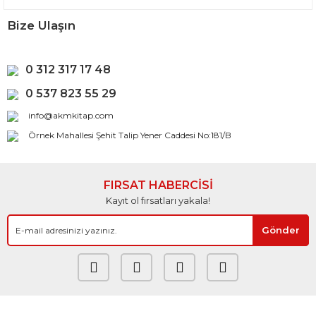
Bize Ulaşın
0 312 317 17 48
0 537 823 55 29
info@akmkitap.com
Örnek Mahallesi Şehit Talip Yener Caddesi No:181/B
FIRSAT HABERCİSİ
Kayıt ol fırsatları yakala!
Gönder