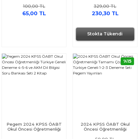
Dili 4 Deneme Yönerge
Tamamı Çözümlü 10
100,00 TL
329,00 TL
Yayınları
Deneme Yediiklim Yayınları
65,00 TL
230,30 TL
Stokta Tükendi
%15
Pegem 2024 KPSS ÖABT
2024 KPSS ÖABT Okul
Okul Öncesi Öğretmenliği
Öncesi Öğretmenliği
Türkiye Geneli Deneme 4-
Tamamı Çözümlü Türkiye