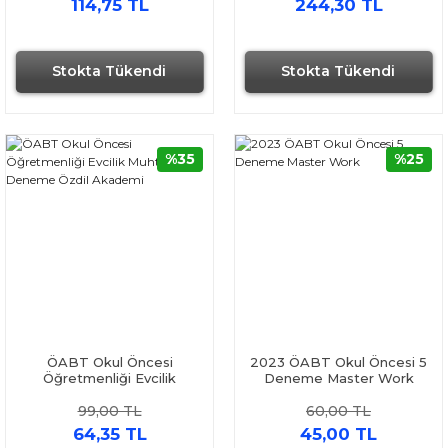
114,75 TL
244,30 TL
Stokta Tükendi
Stokta Tükendi
Hızlı Gönderi
%35
%25
ÖABT Okul Öncesi
2023 ÖABT Okul Öncesi 5
Öğretmenliği Evcilik
Deneme Master Work
Muhteşem 7 Deneme
99,00 TL
60,00 TL
Özdil Akademi
64,35 TL
45,00 TL