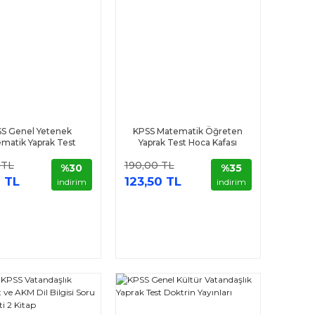
S Genel Yetenek
KPSS Matematik Öğreten
matik Yaprak Test
Yaprak Test Hoca Kafası
oktrin Yayınları
 TL
190,00 TL
%30
%35
 TL
123,50 TL
indirim
indirim