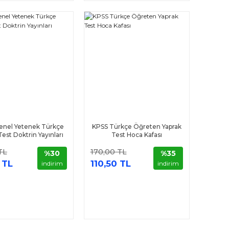
enel Yetenek Türkçe
KPSS Türkçe Öğreten Yaprak
Test Doktrin Yayınları
Test Hoca Kafası
TL
170,00 TL
%30
%35
 TL
110,50 TL
indirim
indirim