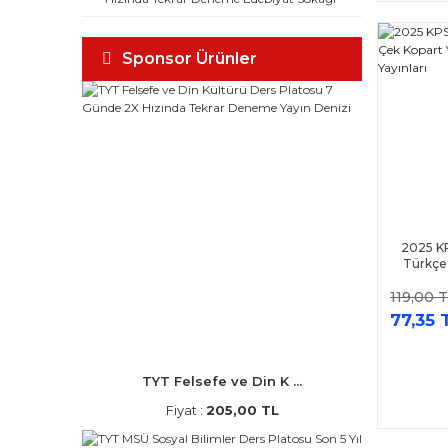
Sponsor Ürünler
2025 K
Türkçe
Test Y
119,00 
77,35 
TYT Felsefe ve Din K ...
Fiyat :
205,00 TL