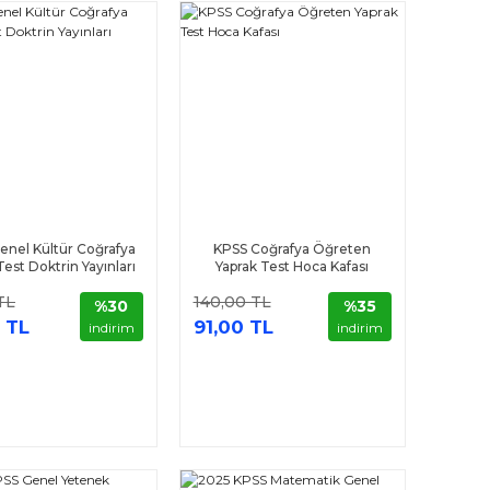
enel Kültür Coğrafya
KPSS Coğrafya Öğreten
Test Doktrin Yayınları
Yaprak Test Hoca Kafası
TL
140,00 TL
%30
%35
 TL
91,00 TL
indirim
indirim