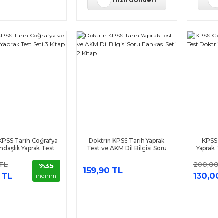
Hızlı Gönderi
KPSS Tarih Coğrafya
Doktrin KPSS Tarih Yaprak
KPSS 
ndaşlık Yaprak Test
Test ve AKM Dil Bilgisi Soru
Yaprak 
Seti 3 Kitap
Bankası Seti 2 Kitap
TL
200,00
%35
159,90 TL
 TL
130,0
indirim