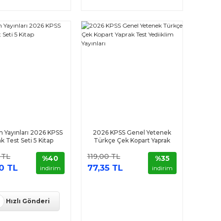
im Yayınları 2026 KPSS
2026 KPSS Genel Yetenek
k Test Seti 5 Kitap
Türkçe Çek Kopart Yaprak
Test Yediiklim Yayınları
 TL
119,00 TL
%40
%35
0 TL
77,35 TL
indirim
indirim
Hızlı Gönderi