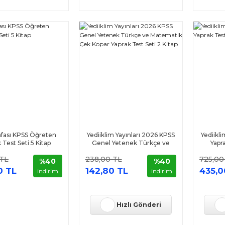
fası KPSS Öğreten
Yediiklim Yayınları 2026 KPSS
Yediikl
 Test Seti 5 Kitap
Genel Yetenek Türkçe ve
Yapra
Matematik Çek Kopar Yaprak
 TL
238,00 TL
725,00
Test Seti 2 Kitap
%40
%40
0 TL
142,80 TL
435,0
indirim
indirim
Hızlı Gönderi