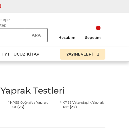
!
elepir
itap
ARA
Hesabım
Sepetim
TYT
UCUZ KITAP
YAYINEVLERİ
Yaprak Testleri
KPSS Coğrafya Yaprak
KPSS Vatandaşlık Yaprak
Test
(23)
Test
(22)