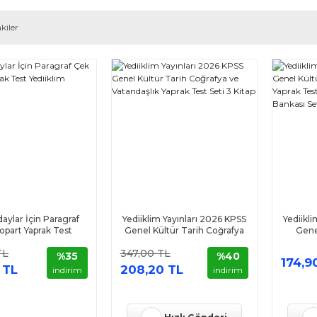
kiler
ylar İçin Paragraf
Yediiklim Yayınları 2026 KPSS
Yediikl
opart Yaprak Test
Genel Kültür Tarih Coğrafya
Gene
iiklim Yayınları
ve Vatandaşlık Yaprak Test
Kopart Y
TL
347,00 TL
Seti 3 Kitap
Bilgis
%35
%40
174,9
 TL
208,20 TL
indirim
indirim