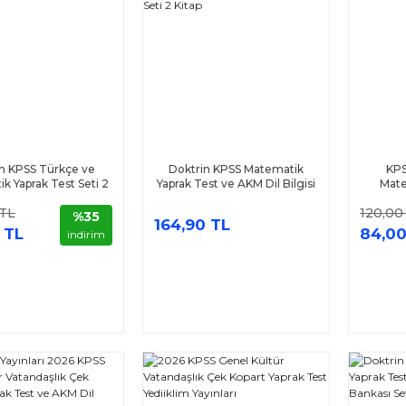
n KPSS Türkçe ve
Doktrin KPSS Matematik
KPS
k Yaprak Test Seti 2
Yaprak Test ve AKM Dil Bilgisi
Mate
Kitap
Soru Bankası Seti 2 Kitap
D
 TL
120,00
%35
164,90 TL
 TL
84,00
indirim