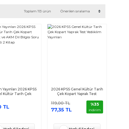
Toplam 113 ürün
im Yayınları 2026 KPSS
2026 KPSS Genel Kültür Tarih
l Kültür Tarih Çek
Çek Kopart Yaprak Test
aprak Test ve AKM Dil
Yediiklim Yayınları
119,00 TL
i Soru Bankası Seti 2
%35
0 TL
Kitap
77,35 TL
indirim