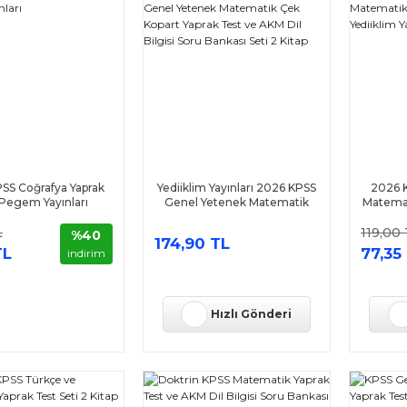
SS Coğrafya Yaprak
Yediiklim Yayınları 2026 KPSS
2026 
 Pegem Yayınları
Genel Yetenek Matematik
Matemat
Çek Kopart Yaprak Test ve
Test
L
119,00
AKM Dil Bilgisi Soru Bankası
%40
174,90 TL
Seti 2 Kitap
TL
77,35
indirim
Hızlı Gönderi