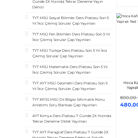
Günde 2X Hızında Tekrar Deneme Yayın
Denizi
TYT MSÜ Sosyal Bilimler Ders Platosu Son 5
Yıl İkiz Çıkmış Sorular Çap Yayınları
TYT MSÜ Fen Bilimleri Ders Platosu Son 5 Yıl
İkiz Çıkmış Sorular Çap Yayınları
TYT MSÜ Türkçe Ders Platosu Son 5 Yıl İkiz
Çıkmış Sorular Çap Yayınları
TYT MSÜ Matematik Ders Platosu Son 5 Yıl
İkiz Çıkmış Sorular Çap Yayınları
Hoca Ka
TYT AYT MSÜ Geometri Ders Platosu Son 5
Yaprak
Yıl İkiz Çıkmış Sorular Çap Yayınları
800,00
TYT KPSS MSÜ Dil Bilgisi Sıfırmatik Konu
480,0
Anlatımı Soru Bankası Çap Yayınları
AYT Kimya Ders Platosu 7 Günde 2X Hızında
Tekrar Deneme Oktet Yayınları
TYT AYT Paragraf Ders Platosu 7 Günde 2X
Hızında Tekrar Deneme Edebiyat Sokağı