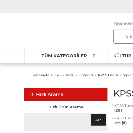
Yayınevler
TÜM KATEGORİLER
KÜLTÜR
Anasayfa
KPSS Hazırlık Kitapları
KPSS Lisans Kitaplar
KPSS
Hızlı Arama
KPSS Türkç
Hızlı Ürün Arama
(28)
KPSS Tüm 
Ara
Test
(6)