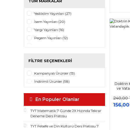
TÜM MARKALAR
Yediiklim Yayınları (27)
İsem Yayınları (20)
Yargı Yayınları (16)
Pegem Yayınları (12)
AKM Kitap (9)
Doktrin Yayınları (7)
FILTRE SEÇENEKLERI
Benim Hocam Yayınları (6)
Hoca Kafası Yayınları (6)
Kampanyalı Ürünler (13)
Uzman Kariyer Yayınları (5)
İndirimli Ürünler (98)
Doktrin 
Data Yayınları (3)
ve Vata
Hocawebde Yayınları (1)
240,00 
En Populer Olanlar
Kod Yayıncılık (1)
156,00
TYT Matematik 7 Günde 2X Hızında Tekrar
Deneme Ders Platosu
TYT Felsefe ve Din Kültürü Ders Platosu 7