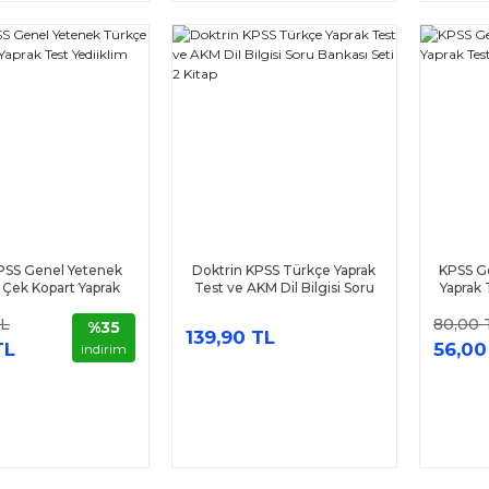
PSS Genel Yetenek
Doktrin KPSS Türkçe Yaprak
KPSS G
 Çek Kopart Yaprak
Test ve AKM Dil Bilgisi Soru
Yaprak 
ediiklim Yayınları
Bankası Seti 2 Kitap
TL
80,00 
%35
139,90 TL
TL
56,00
indirim