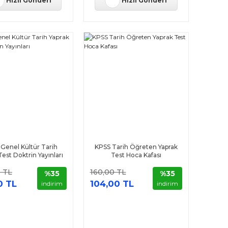
Hızlı Gönderi
Hızlı Gönderi
Genel Kültür Tarih
KPSS Tarih Öğreten Yaprak
Test Doktrin Yayınları
Test Hoca Kafası
 TL
160,00 TL
%35
%35
0 TL
104,00 TL
indirim
indirim