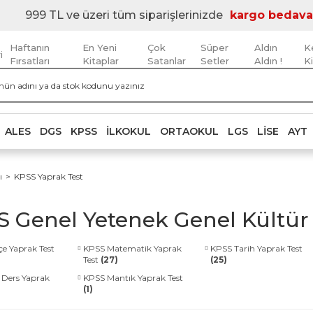
999 TL ve üzeri tüm siparişlerinizde
kargo bedava
Haftanın
En Yeni
Çok
Süper
Aldın
K
i
Fırsatları
Kitaplar
Satanlar
Setler
Aldın !
K
ALES
DGS
KPSS
İLKOKUL
ORTAOKUL
LGS
LISE
AYT
ı
KPSS Yaprak Test
 Genel Yetenek Genel Kültür 
e Yaprak Test
KPSS Matematik Yaprak
KPSS Tarih Yaprak Test
Test
(27)
(25)
Ders Yaprak
KPSS Mantık Yaprak Test
(1)