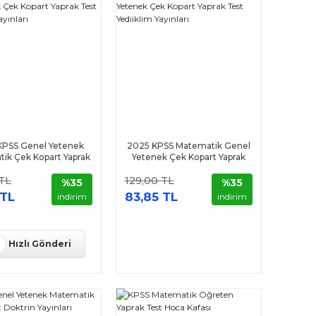
KPSS Genel Yetenek
2025 KPSS Matematik Genel
ik Çek Kopart Yaprak
Yetenek Çek Kopart Yaprak
 Yediiklim Yayınları
Test Yediiklim Yayınları
 TL
129,00 TL
%35
%35
 TL
83,85 TL
indirim
indirim
Hızlı Gönderi