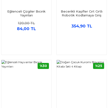
Eğlenceli Çizgiler Bıcırık
Becerikli Kaşifler Cırt Cırtlı
Yayınları
Robotik Kodlamaya Giriş
Aktivite Kitabım ve Bıcırık
120,00 TL
Eğlenceli Hayvanlar Seti 2
354,90 TL
Kitap
84,00 TL
%30
%25