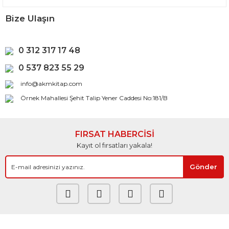
Bize Ulaşın
0 312 317 17 48
0 537 823 55 29
info@akmkitap.com
Örnek Mahallesi Şehit Talip Yener Caddesi No:181/B
FIRSAT HABERCİSİ
Kayıt ol fırsatları yakala!
Gönder