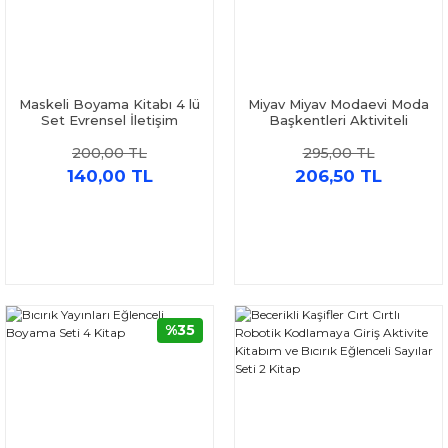
Maskeli Boyama Kitabı 4 lü
Miyav Miyav Modaevi Moda
Set Evrensel İletişim
Başkentleri Aktiviteli
Yayınları
Boyama Kitabı Eksik Parça
200,00 TL
295,00 TL
Yayınları
140,00 TL
206,50 TL
%35