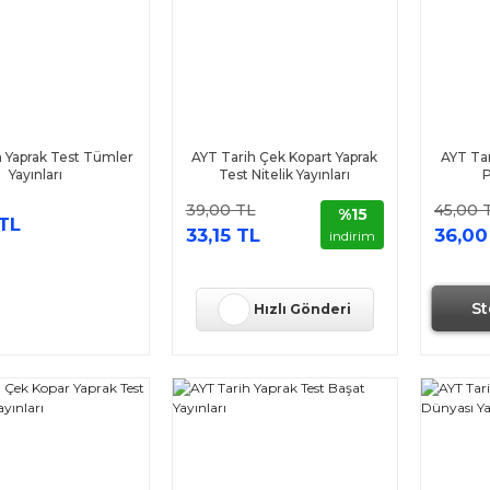
h Yaprak Test Tümler
AYT Tarih Çek Kopart Yaprak
AYT Tar
Yayınları
Test Nitelik Yayınları
P
39,00 TL
45,00 
%15
TL
33,15 TL
36,00
indirim
St
Hızlı Gönderi