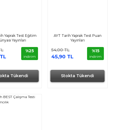
ih Yaprak Test Eğitim
AYT Tarih Yaprak Test Puan
ünyası Yayınları
Yayınları
TL
54,00 TL
%25
%15
 TL
45,90 TL
indirim
indirim
okta Tükendi
Stokta Tükendi
Hızlı Gönderi