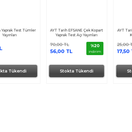
h Yaprak Test Tümler
AYT Tarih EFSANE Çek Kopart
AYT Tar
Yayınları
Yaprak Test Açı Yayınları
K
70,00 TL
25,00 
%20
L
56,00 TL
17,50
indirim
okta Tükendi
Stokta Tükendi
St
Hızlı Gönderi