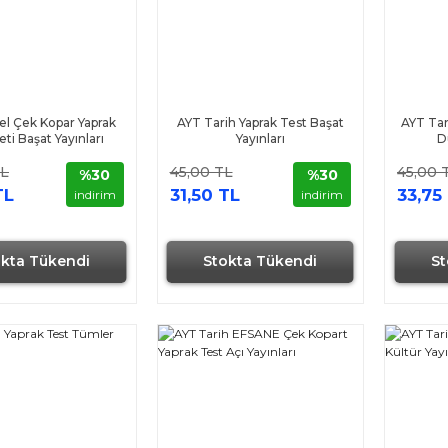
el Çek Kopar Yaprak
AYT Tarih Yaprak Test Başat
AYT Tar
eti Başat Yayınları
Yayınları
D
TL
45,00 TL
45,00 
%30
%30
TL
31,50 TL
33,75
indirim
indirim
okta Tükendi
Stokta Tükendi
St