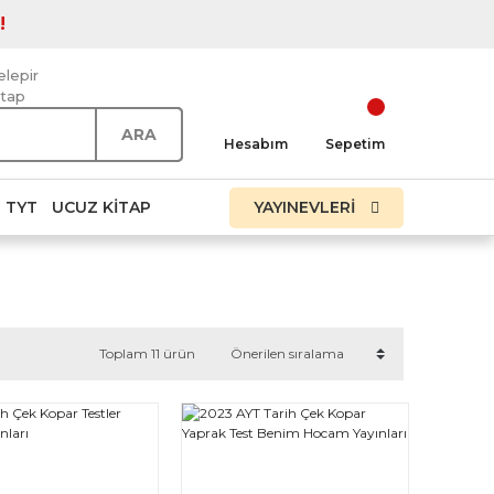
!
elepir
itap
ARA
Hesabım
Sepetim
TYT
UCUZ KITAP
YAYINEVLERİ
Toplam 11 ürün