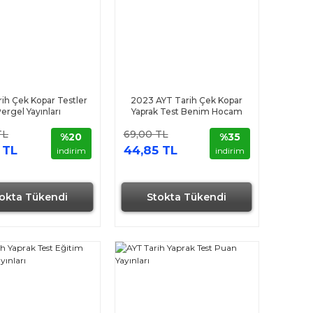
ih Çek Kopar Testler
2023 AYT Tarih Çek Kopar
ergel Yayınları
Yaprak Test Benim Hocam
Yayınları
TL
69,00 TL
%20
%35
 TL
44,85 TL
indirim
indirim
okta Tükendi
Stokta Tükendi