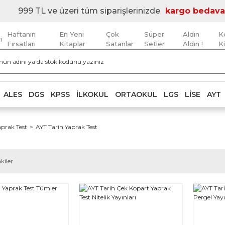
999 TL ve üzeri tüm siparişlerinizde
kargo bedava
Haftanın
En Yeni
Çok
Süper
Aldın
K
i
Fırsatları
Kitaplar
Satanlar
Setler
Aldın !
K
ALES
DGS
KPSS
İLKOKUL
ORTAOKUL
LGS
LISE
AYT
prak Test
AYT Tarih Yaprak Test
kiler