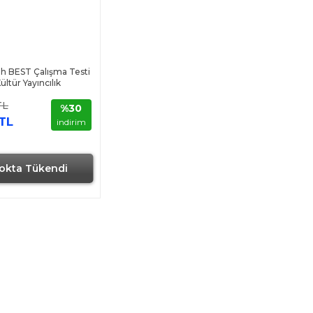
ih BEST Çalışma Testi
ültür Yayıncılık
TL
%30
 TL
indirim
okta Tükendi