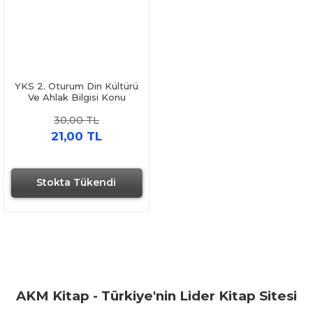
YKS 2. Oturum Din Kültürü
Ve Ahlak Bilgisi Konu
Anlatımı Karekök Yayınları
30,00 TL
21,00 TL
Stokta Tükendi
Hızlı Gönderi
AKM Kitap - Türkiye'nin Lider Kitap Sitesi