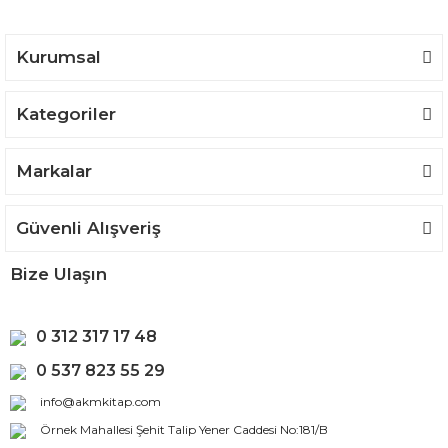
Kurumsal
Kategoriler
Markalar
Güvenli Alışveriş
Bize Ulaşın
0 312 317 17 48
0 537 823 55 29
info@akmkitap.com
Örnek Mahallesi Şehit Talip Yener Caddesi No:181/B