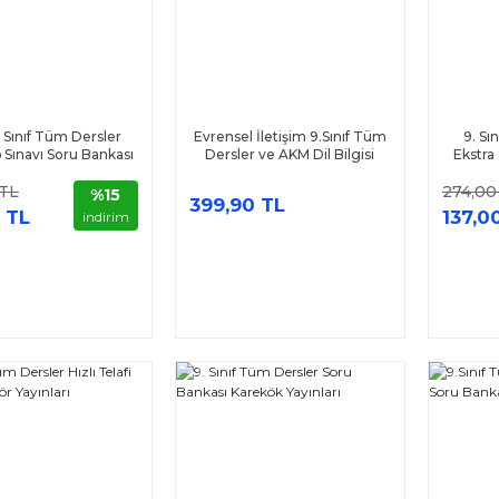
. Sınıf Tüm Dersler
Evrensel İletişim 9.Sınıf Tüm
9. Sı
Sınavı Soru Bankası
Dersler ve AKM Dil Bilgisi
Ekstra
itör Yayınları
Soru Bankası Seti 2 Kitap
 TL
274,00
%15
399,90 TL
 TL
137,0
indirim