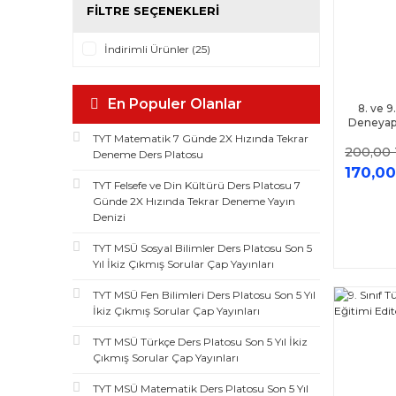
FILTRE SEÇENEKLERI
Tümler Yayınları (2)
Bes Yayınları (1)
İndirimli Ürünler (25)
Bilgi Sarmal Yayınları (1)
Çapa Yayınları (1)
En Populer Olanlar
8. ve 9
Eğitim Dünyası (1)
Deneyap 
Ed
TYT Matematik 7 Günde 2X Hızında Tekrar
Evrensel İletişim Yayınları (1)
200,00
Deneme Ders Platosu
Fdd Yayınları (1)
170,00
TYT Felsefe ve Din Kültürü Ders Platosu 7
Kafa Dengi (1)
Günde 2X Hızında Tekrar Deneme Yayın
Karekök Yayınları (1)
Denizi
Kida Yayınları (1)
TYT MSÜ Sosyal Bilimler Ders Platosu Son 5
Medyan Yayınları (1)
Yıl İkiz Çıkmış Sorular Çap Yayınları
Oscar Yayınları (1)
TYT MSÜ Fen Bilimleri Ders Platosu Son 5 Yıl
İkiz Çıkmış Sorular Çap Yayınları
Paraf Yayınları (1)
Ulti Yayınları (1)
TYT MSÜ Türkçe Ders Platosu Son 5 Yıl İkiz
Çıkmış Sorular Çap Yayınları
TYT MSÜ Matematik Ders Platosu Son 5 Yıl