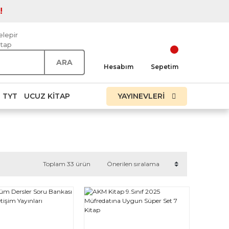
!
elepir
itap
ARA
Hesabım
Sepetim
TYT
UCUZ KITAP
YAYINEVLERİ
Toplam 33 ürün