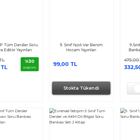
VİP Tüm Dersler Soru
9. Sınıf Yazılı Var Benim
9.Sın
ı Editör Yayınları
Hocam Yayınları
Banka
TL
475,00
%30
99,00 TL
 TL
332,5
indirim
Stokta Tükendi