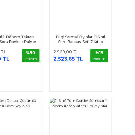
nıf 1. Dönem Tekrarı
Bilgi Sarmal Yayınları 9.Sınıf
 Soru Bankası Palme
Soru Bankası Seti 7 Kitap
Yayınları
 TL
2.969,00 TL
%50
%15
0 TL
2.523,65 TL
indirim
indirim