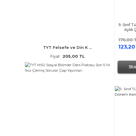
9. Sınıf 
Aylık 
Pa
176,00 
123,20
TYT Felsefe ve Din K ...
Fiyat :
205,00 TL
St