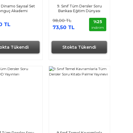
ıf Dinamo Sayısal Set
9. Sınıf Tüm Dersler Soru
onguç Akademi
Bankası Eğitim Dünyası
98,00 TL
%25
0 TL
73,50 TL
indirim
okta Tükendi
Stokta Tükendi
nıf Tüm Dersler Soru
9.Sınıf Temel Kavramlarla