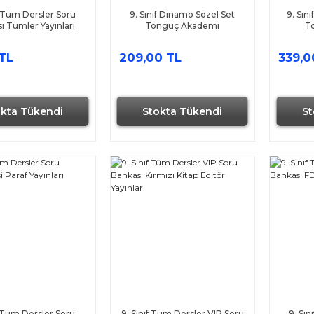
f Tüm Dersler Soru
9. Sınıf Dinamo Sözel Set
9. Sın
ı Tümler Yayınları
Tonguç Akademi
T
TL
209,00 TL
339,0
okta Tükendi
Stokta Tükendi
St
Hızlı Gönderi
f Tüm Dersler Soru
9. Sınıf Tüm Dersler VIP Soru
9. Sı