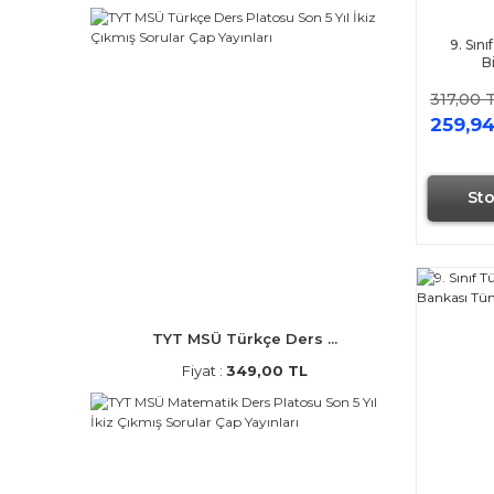
9. Sını
B
317,00 
259,94
St
TYT MSÜ Türkçe Ders ...
Fiyat :
349,00 TL