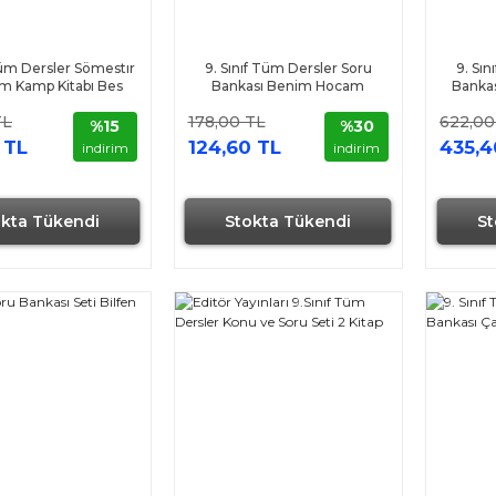
Tüm Dersler Sömestır
9. Sınıf Tüm Dersler Soru
9. Sı
em Kamp Kitabı Bes
Bankası Benim Hocam
Bankası
Yayınları
Yayınları
TL
178,00 TL
622,00
%15
%30
 TL
124,60 TL
435,4
indirim
indirim
okta Tükendi
Stokta Tükendi
St