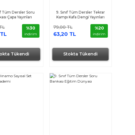
nıf Tüm Dersler Soru
9. Sınıf Tüm Dersler Tekrar
ası Çapa Yayınları
Kampı Kafa Dengi Yayınları
 TL
79,00 TL
%30
%20
 TL
63,20 TL
indirim
indirim
okta Tükendi
Stokta Tükendi