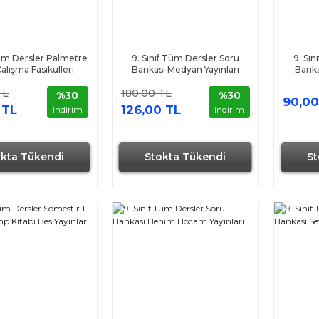
Tüm Dersler Palmetre
9. Sınıf Tüm Dersler Soru
9. Sı
Çalışma Fasikülleri
Bankası Medyan Yayınları
Banka
lme Yayınları
TL
180,00 TL
%30
%30
90,00
 TL
126,00 TL
indirim
indirim
okta Tükendi
Stokta Tükendi
St