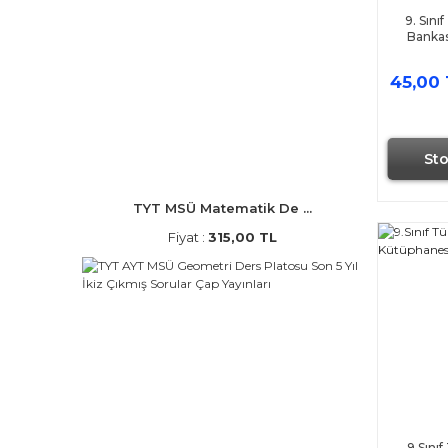
9. Sını
Bankas
45,00 
St
TYT MSÜ Matematik De ...
Fiyat :
315,00 TL
9.Sını