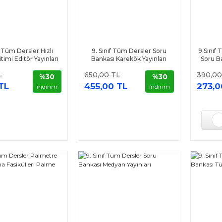
f Tüm Dersler Hızlı
9. Sınıf Tüm Dersler Soru
9.Sınıf
itimi Editör Yayınları
Bankası Karekök Yayınları
Soru Ba
L
650,00 TL
390,00
%30
%30
TL
455,00 TL
273,0
indirim
indirim