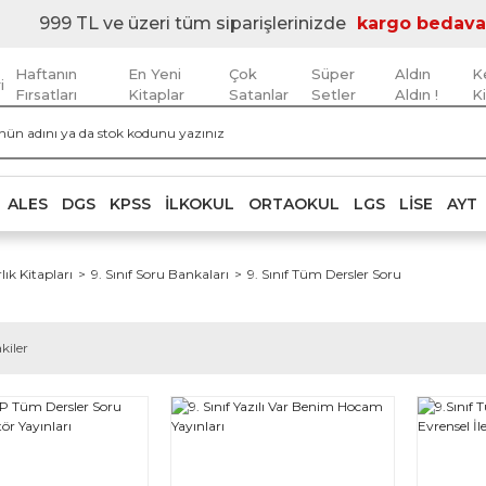
999 TL ve üzeri tüm siparişlerinizde
kargo bedava
Haftanın
En Yeni
Çok
Süper
Aldın
K
i
Fırsatları
Kitaplar
Satanlar
Setler
Aldın !
K
ALES
DGS
KPSS
İLKOKUL
ORTAOKUL
LGS
LISE
AYT
rlık Kitapları
9. Sınıf Soru Bankaları
9. Sınıf Tüm Dersler Soru
kiler