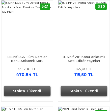
%21
%30
8.Sınıf LGS Tüm Dersler
8. Sınıf VIP Konu Anlatımlı
Konu Anlatımlı Soru
Seti Editör Yayınları
Bankası Zeka Küpü
596,00 TL
165,00 TL
Yayınları
470,84 TL
115,50 TL
Stokta Tükendi
Stokta Tükendi
Hızlı Gönderi