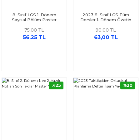
8. Sınıf LGS 1. Dönem
2023 8. Sınıf LGS Tüm
Sayısal Bölüm Poster
Dersler 1. Dönem Özetin
Notlar KR Akademi
Özeti Kitapçığı Editör
75,00 TL
90,00 TL
Yayınları
56,25 TL
63,00 TL
%25
%20