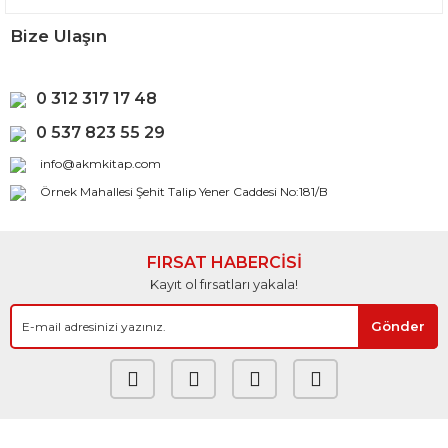
Bize Ulaşın
0 312 317 17 48
0 537 823 55 29
info@akmkitap.com
Örnek Mahallesi Şehit Talip Yener Caddesi No:181/B
FIRSAT HABERCİSİ
Kayıt ol fırsatları yakala!
Gönder