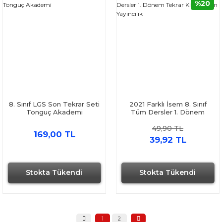
%20
8. Sınıf LGS Son Tekrar Seti
2021 Farklı İsem 8. Sınıf
Tonguç Akademi
Tüm Dersler 1. Dönem
Tekrar Kitabı İsem
49,90 TL
Yayıncılık
169,00 TL
39,92 TL
Stokta Tükendi
Stokta Tükendi
1
2