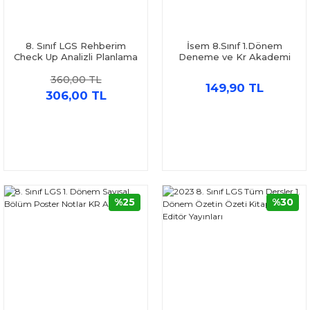
8. Sınıf LGS Rehberim
İsem 8.Sınıf 1.Dönem
Check Up Analizli Planlama
Deneme ve Kr Akademi
Kitabı Ankara Yayıncılık
1.Dönem Poster Notları
360,00 TL
Seti 3 Kitap
149,90 TL
306,00 TL
%25
%30