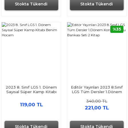
Stokta Tükendi
Stokta Tükendi
%35
2023 8. Sınıf LGS 1. Dönem
Editör Yayınları 2023 8.Sınıf
Sayısal Süper Kamp Kitabı
LGS Tüm Dersler 1.Dönem
Benim Hocam
Konu ve Soru Bankası Seti
340,00 TL
2 Kitap
119,00 TL
221,00 TL
Stokta Tükendi
Stokta Tükendi