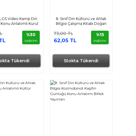
f LGS Video Kamp Din
8. Sınıf Din Kültürü ve Ahlak
 Konu Anlatımlı Kurul
Bilgisi Çalışma Kitabı Doğan
Yayıncılık
Akademi
TL
73,00 TL
%30
%15
 TL
62,05 TL
indirim
indirim
okta Tükendi
Stokta Tükendi