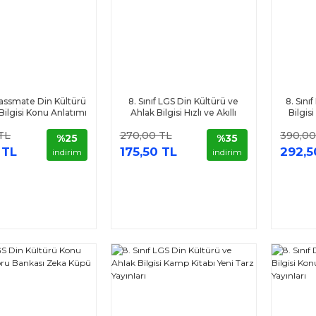
Classmate Din Kültürü
8. Sınıf LGS Din Kültürü ve
8. Sını
Bilgisi Konu Anlatımı
Ahlak Bilgisi Hızlı ve Akıllı
Bilgis
anus Yayınları
Defter Konuşturan Defter
P
TL
270,00 TL
390,00
Tammat Yayıncılık
%25
%35
 TL
175,50 TL
292,5
indirim
indirim