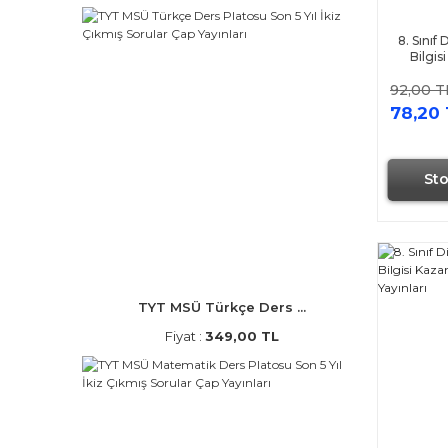
8. Sınıf
Bilgis
Bankas
92,00 T
So
78,20 
St
TYT MSÜ Türkçe Ders ...
Fiyat :
349,00 TL