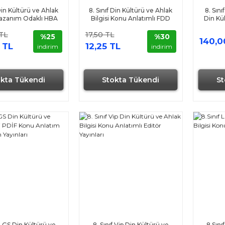
 Din Kültürü ve Ahlak
8. Sınıf Din Kültürü ve Ahlak
8. Sın
 Kazanım Odaklı HBA
Bilgisi Konu Anlatımlı FDD
Din Kül
dem Yayınları
Yayınları
Ek
TL
17,50 TL
%25
%30
140,0
 TL
12,25 TL
indirim
indirim
okta Tükendi
Stokta Tükendi
St
f LGS Din Kültürü ve
8. Sınıf Vip Din Kültürü ve
8.Sını