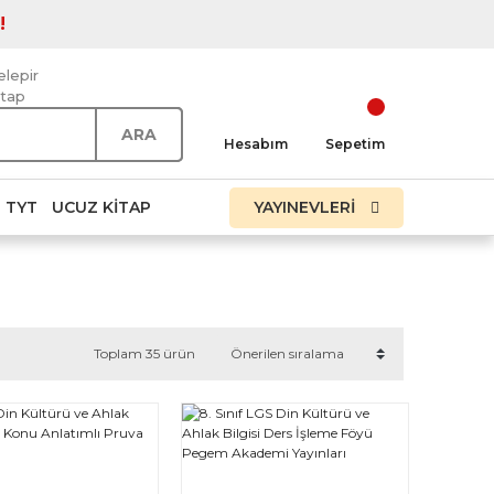
!
elepir
itap
ARA
Hesabım
Sepetim
TYT
UCUZ KITAP
YAYINEVLERİ
Toplam 35 ürün