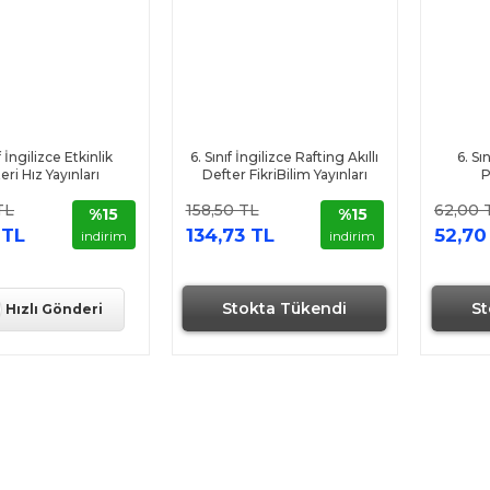
f İngilizce Etkinlik
6. Sınıf İngilizce Rafting Akıllı
6. Sı
eri Hız Yayınları
Defter FikriBilim Yayınları
P
TL
158,50 TL
62,00 
%15
%15
 TL
134,73 TL
52,70
indirim
indirim
Stokta Tükendi
St
Hızlı Gönderi