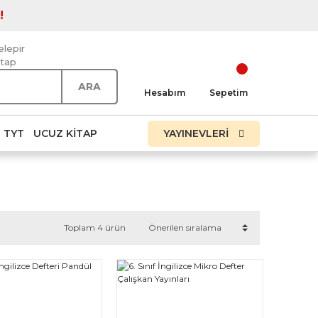
!
elepir
itap
ARA
Hesabım
Sepetim
TYT
UCUZ KITAP
YAYINEVLERİ
Toplam 4 ürün