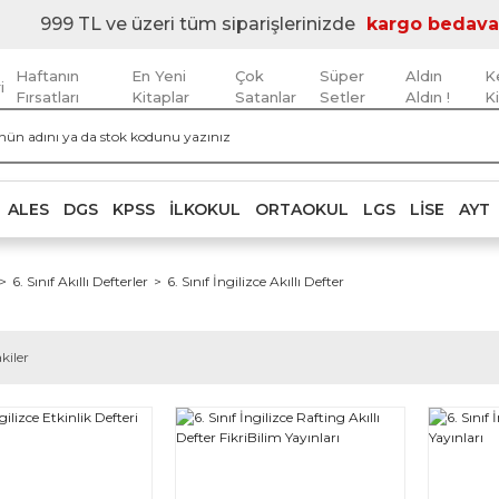
999 TL ve üzeri tüm siparişlerinizde
kargo bedava
Haftanın
En Yeni
Çok
Süper
Aldın
K
i
Fırsatları
Kitaplar
Satanlar
Setler
Aldın !
K
ALES
DGS
KPSS
İLKOKUL
ORTAOKUL
LGS
LISE
AYT
6. Sınıf Akıllı Defterler
6. Sınıf İngilizce Akıllı Defter
kiler