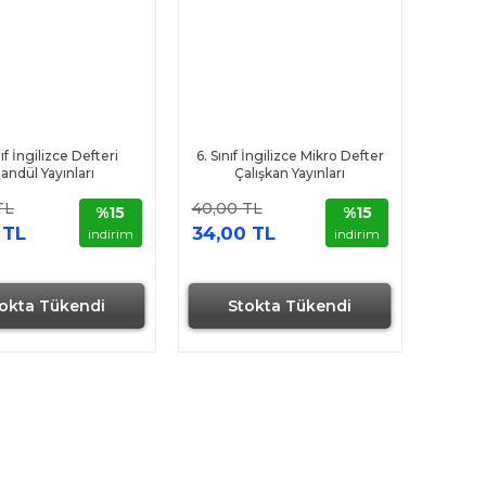
nıf İngilizce Defteri
6. Sınıf İngilizce Mikro Defter
andül Yayınları
Çalışkan Yayınları
TL
40,00 TL
%15
%15
 TL
34,00 TL
indirim
indirim
okta Tükendi
Stokta Tükendi