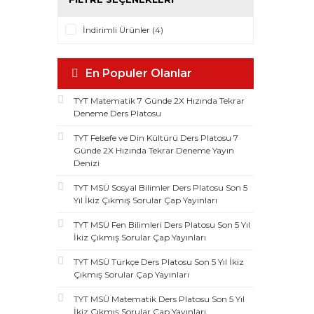
İndirimli Ürünler (4)
En Populer Olanlar
TYT Matematik 7 Günde 2X Hızında Tekrar
Deneme Ders Platosu
TYT Felsefe ve Din Kültürü Ders Platosu 7
Günde 2X Hızında Tekrar Deneme Yayın
Denizi
TYT MSÜ Sosyal Bilimler Ders Platosu Son 5
Yıl İkiz Çıkmış Sorular Çap Yayınları
TYT MSÜ Fen Bilimleri Ders Platosu Son 5 Yıl
İkiz Çıkmış Sorular Çap Yayınları
TYT MSÜ Türkçe Ders Platosu Son 5 Yıl İkiz
Çıkmış Sorular Çap Yayınları
TYT MSÜ Matematik Ders Platosu Son 5 Yıl
İkiz Çıkmış Sorular Çap Yayınları