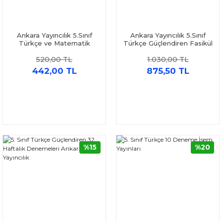
Ankara Yayıncılık 5.Sınıf
Ankara Yayıncılık 5.Sınıf
Türkçe ve Matematik
Türkçe Güçlendiren Fasikül
Güçlendiren 32 Haftalık
Seti Soru Bankası ve 32
520,00 TL
1.030,00 TL
Deneme Seti 2 Kitap
Haftalık Deneme Seti 3
Kitap
442,00 TL
875,50 TL
%15
%20