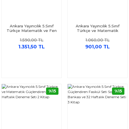
Ankara Yayıncılık 5.Sınıf
Ankara Yayıncılık 5.Sınıf
Türkçe Matematik ve Fen
Türkçe ve Matematik
Bilimleri Güçlendiren Soru
Güçlendiren Soru Bankası
1.590,00 TL
1.060,00 TL
Bankası ve 32 Haftalık
ve 32 Haftalık Deneme
Deneme Seti 6 Kitap
Seti 4 Kitap
1.351,50 TL
901,00 TL
%15
%15