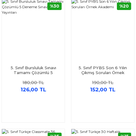
%30
%20
5. Sınıf Bursluluk Sınavı
5. Sınıf PYBS Son 6 Yılın
Tamamı Çözümlü 5
Çıkmış Soruları Örnek
Deneme Sınavı Editör
Akademi
180,00 TL
190,00 TL
Yayınları
126,00 TL
152,00 TL