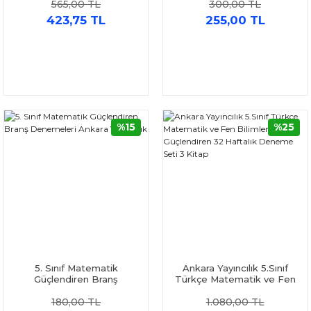
565,00 TL
300,00 TL
Seti 2 Kitap
2 Kitap
423,75 TL
255,00 TL
%15
%25
5. Sınıf Matematik
Ankara Yayıncılık 5.Sınıf
Güçlendiren Branş
Türkçe Matematik ve Fen
Denemeleri Ankara
Bilimleri Güçlendiren 32
180,00 TL
1.080,00 TL
Yayıncılık
Haftalık Deneme Seti 3