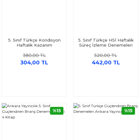
5. Sınıf Türkçe Kondisyon
5. Sınıf Türkçe HSİ Haftalık
Haftalık Kazanım
Süreç İzleme Denemeleri
Denemeleri Newton
Fenomen Okul Yayınları
380,00 TL
520,00 TL
Yayınları
304,00 TL
442,00 TL
%15
%15