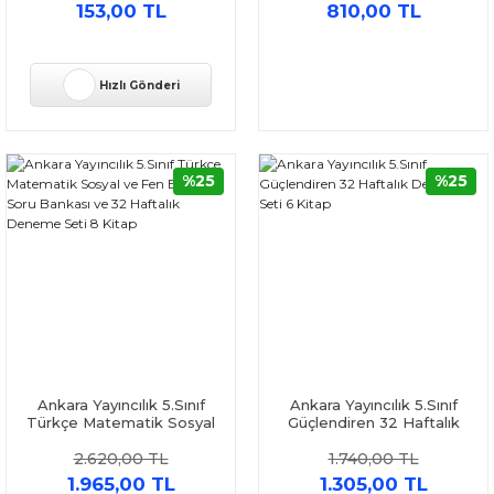
Kitap
153,00 TL
810,00 TL
Hızlı Gönderi
%25
%25
Ankara Yayıncılık 5.Sınıf
Ankara Yayıncılık 5.Sınıf
Türkçe Matematik Sosyal
Güçlendiren 32 Haftalık
ve Fen Bilimleri Soru
Deneme Seti 6 Kitap
2.620,00 TL
1.740,00 TL
Bankası ve 32 Haftalık
Deneme Seti 8 Kitap
1.965,00 TL
1.305,00 TL