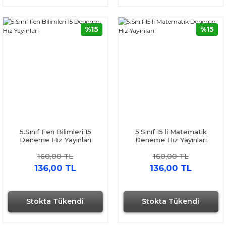
%15
%15
5.Sınıf Fen Bilimleri 15
5.Sınıf 15 li Matematik
Deneme Hız Yayınları
Deneme Hız Yayınları
160,00 TL
160,00 TL
136,00 TL
136,00 TL
Stokta Tükendi
Stokta Tükendi
Hızlı Gönderi
Hızlı Gönderi