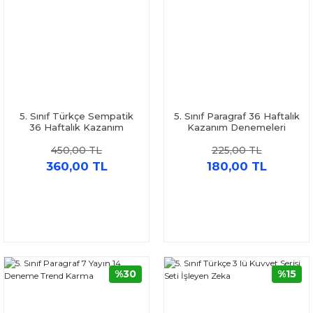
5. Sınıf Türkçe Sempatik
5. Sınıf Paragraf 36 Haftalık
36 Haftalık Kazanım
Kazanım Denemeleri
Denemeleri Ünlüler
Ünlüler Karması
450,00 TL
225,00 TL
Karması
360,00 TL
180,00 TL
%30
%15