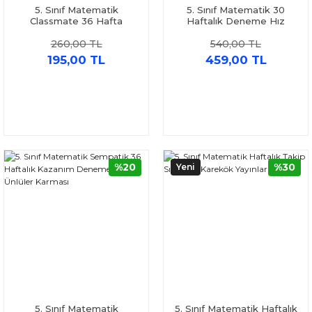
5. Sınıf Matematik
5. Sınıf Matematik 30
Classmate 36 Hafta
Haftalık Deneme Hız
Denemeleri Okyanus
Yayınları
260,00 TL
540,00 TL
Yayınları
195,00 TL
459,00 TL
%20
%30
Yeni
5. Sınıf Matematik
5. Sınıf Matematik Haftalık