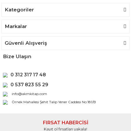
Kategoriler
Markalar
Güvenli Alışveriş
Bize Ulaşın
0 312 317 17 48
0 537 823 55 29
info@akmkitap.com
Örnek Mahallesi Şehit Talip Yener Caddesi No:181/B
FIRSAT HABERCİSİ
Kayıt ol fırsatları yakala!