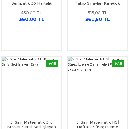
Sempatik 36 Haftalık
Takip Sınavları Karekök
Kazanım Denemeleri
Yayınları
450,00 TL
515,00 TL
Ünlüler Karması
360,00 TL
360,50 TL
%15
%15
5. Sınıf Matematik 3 lü
5. Sınıf Matematik HSİ
Kuvvet Serisi Seti İşleyen
Haftalık Süreç İzleme