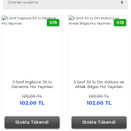
%15
%15
5.Sınıf İngilizce 30 lu
5.Sınıf 30 lu Din Kültürü ve
Deneme Hız Yayınları
Ahlak Bilgisi Hız Yayınları
120,00 TL
120,00 TL
102,00 TL
102,00 TL
Stokta Tükendi
Stokta Tükendi
Hızlı Gönderi
Hızlı Gönderi