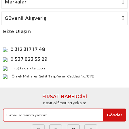
Markalar
Güvenli Alışveriş
Bize Ulaşın
0 312 317 17 48
0 537 823 55 29
info@akmkitap.com
Örnek Mahallesi Şehit Talip Yener Caddesi No:181/B
FIRSAT HABERCİSİ
Kayıt ol fırsatları yakala!
Gönder