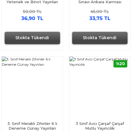
Yetenek ve Binot Yayınları
Sınavı Ankara Karması
Fasikül Deneme Seti 2
50,00 TL
45,00 TL
Kitap
36,90 TL
33,75 TL
Stokta Tükendi
Stokta Tükendi
Hızlı Gönderi
%20
3. Sınıf Meraklı Zihinler 6 lı
3 Sınıf Avcı Çarşaf Çarşaf
Deneme Günay Yayınları
Mutlu Yayıncılık