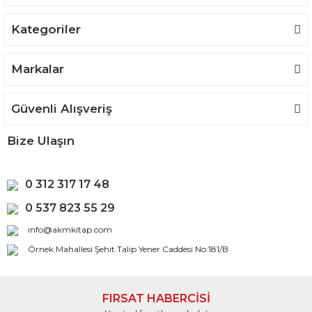
Kategoriler
Markalar
Güvenli Alışveriş
Bize Ulaşın
0 312 317 17 48
0 537 823 55 29
info@akmkitap.com
Örnek Mahallesi Şehit Talip Yener Caddesi No:181/B
FIRSAT HABERCİSİ