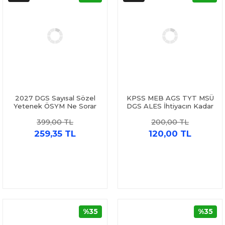
2027 DGS Sayısal Sözel
KPSS MEB AGS TYT MSÜ
Yetenek ÖSYM Ne Sorar
DGS ALES İhtiyacın Kadar
Tamamı Çözümlü Fasikül 7
Paragraf 10 da 30 Soru
399,00 TL
200,00 TL
Deneme Yediiklim
Bankası Marka
259,35 TL
120,00 TL
%35
%35