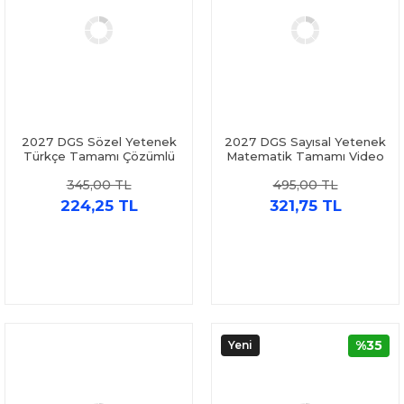
2027 DGS Sözel Yetenek
2027 DGS Sayısal Yetenek
Türkçe Tamamı Çözümlü
Matematik Tamamı Video
Soru Bankası Pegem
Çözümlü Soru Bankası
345,00 TL
495,00 TL
Akademi
Pegem Akademi
224,25 TL
321,75 TL
%35
Yeni