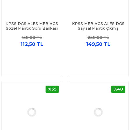
KPSS DGS ALES MEB AGS
KPSS MEB AGS ALES DGS
Sözel Mantık Soru Bankası
Sayısal Mantık Çıkmış
Türkçecim TV
Sorular Son 11 Yıl Dizgi
150,00 TL
230,00 TL
Kitap
112,50 TL
149,50 TL
%35
%40