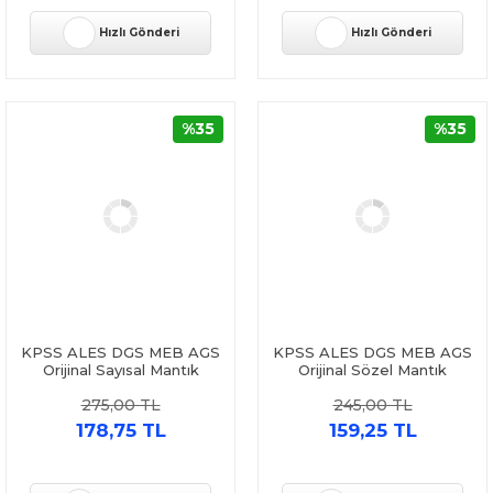
Hızlı Gönderi
Hızlı Gönderi
%35
%35
KPSS ALES DGS MEB AGS
KPSS ALES DGS MEB AGS
Orijinal Sayısal Mantık
Orijinal Sözel Mantık
Tamamı Çözümlü Soru
Tamamı Çözümlü Soru
275,00 TL
245,00 TL
Bankası Yargı Yayınları
Bankası Yargı Yayınları
178,75 TL
159,25 TL