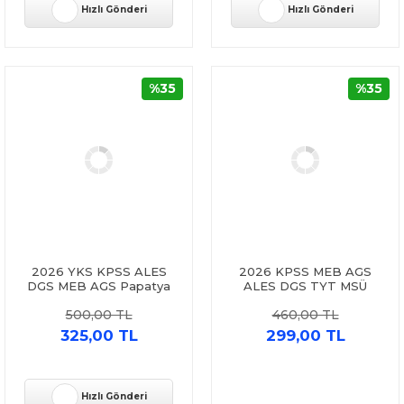
Hızlı Gönderi
Hızlı Gönderi
%35
%35
2026 YKS KPSS ALES
2026 KPSS MEB AGS
DGS MEB AGS Papatya
ALES DGS TYT MSÜ
Serisi Problemler Tamamı
Türkçe Çıkmış Sorular Dizgi
500,00 TL
460,00 TL
Çözümlü Soru Bankası
Kitap
Yargı Yayınları
325,00 TL
299,00 TL
Hızlı Gönderi