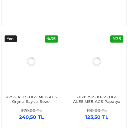
%35
%35
Yeni
KPSS ALES DGS MEB AGS
2026 YKS KPSS DGS
Orijinal Sayısal Sözel
ALES MEB AGS Papatya
Mantık Tamamı Çözümlü
Serisi Paragraf Tamamı
370,00 TL
190,00 TL
Soru Cevap Kitabı Yargı
Çözümlü 15 Deneme Yargı
Yayınları
Yayınları
240,50 TL
123,50 TL