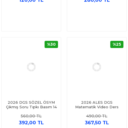
120,00 TL
280,00 TL
%30
%25
2026 DGS SÖZEL ÖSYM
2026 ALES DGS
Çıkmış Soru Tıpkı Basım 14
Matematik Video Ders
lü Deneme İnformal
Notları Benim Hocam
560,00 TL
490,00 TL
Yayınları
Yayınları
392,00 TL
367,50 TL