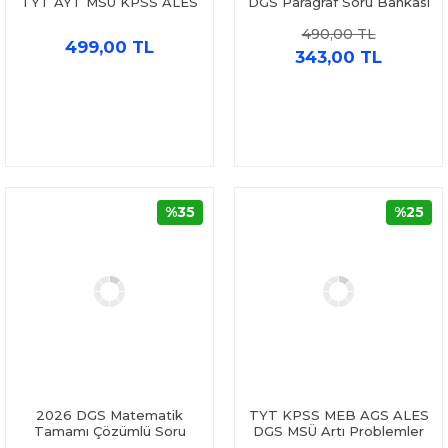
TYT AYT MSÜ KPSS ALES
DGS Paragraf Soru Bankası
DGS Paragraf ve AKM Dil
Paragrafı Sevdiren Hoca
490,00 TL
Bilgisi Soru Bankası Seti 2
499,00 TL
Kitap
343,00 TL
%35
%25
2026 DGS Matematik
TYT KPSS MEB AGS ALES
Tamamı Çözümlü Soru
DGS MSÜ Artı Problemler
Bankası Yargı Yayınları
Soru Bankası Tasarı