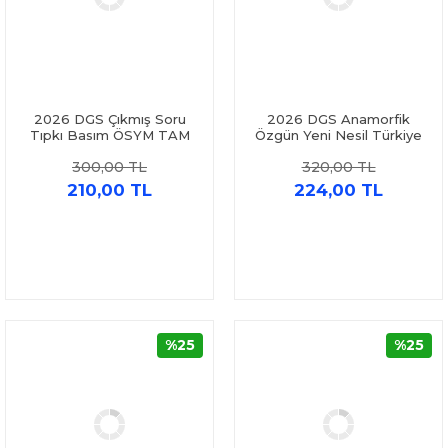
2026 DGS Çıkmış Soru
2026 DGS Anamorfik
Tıpkı Basım ÖSYM TAM
Özgün Yeni Nesil Türkiye
Kitapçık SAY- SÖZ TM
Geneli Kurumsal 8li
300,00 TL
320,00 TL
Türkiye Geneli 6lı Deneme
Deneme Paketi İnformal
İnformal Yayınları
Yayınları
210,00 TL
224,00 TL
%25
%25