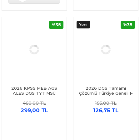
%35
%35
Yeni
2026 KPSS MEB AGS
2026 DGS Tamamı
ALES DGS TYT MSÜ
Çözümlü Türkiye Geneli 1-
Matematik Çıkmış Sorular
2-3 Deneme Seti Pegem
460,00 TL
195,00 TL
Dizgi Kitap
Yayınları
299,00 TL
126,75 TL