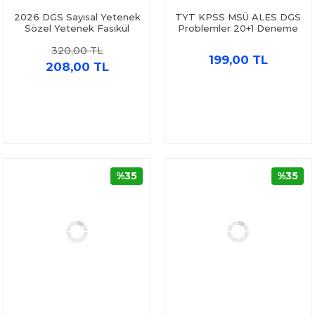
2026 DGS Sayısal Yetenek
TYT KPSS MSÜ ALES DGS
Sözel Yetenek Fasikül
Problemler 20+1 Deneme
Fasikül Tamamı Video
KR Akademi Yayınları
320,00 TL
Çözümlü 6 Deneme Yargı
199,00 TL
Yayınları
208,00 TL
%35
%35