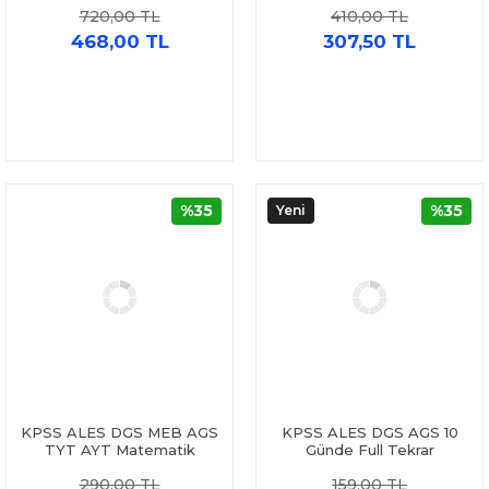
720,00 TL
410,00 TL
Yayınları
468,00 TL
307,50 TL
%35
%35
Yeni
KPSS ALES DGS MEB AGS
KPSS ALES DGS AGS 10
TYT AYT Matematik
Günde Full Tekrar
Pomodoro Sıfırdan Zirveye
Matematik Video Çözümlü
290,00 TL
159,00 TL
Canlı Ders Kitabı Yargı
ve Konu Özetli Yargı