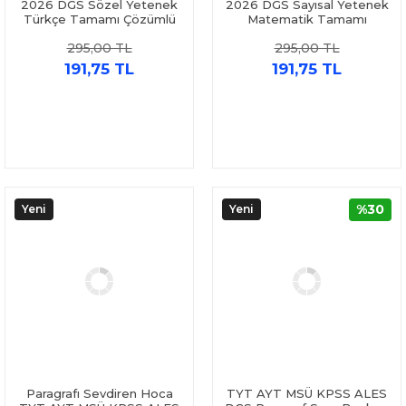
2026 DGS Sözel Yetenek
2026 DGS Sayısal Yetenek
Türkçe Tamamı Çözümlü
Matematik Tamamı
Soru Bankası Öğreti
Çözümlü Soru Bankası
295,00 TL
295,00 TL
Akademi
Öğreti Akademi
191,75 TL
191,75 TL
%30
Yeni
Yeni
Paragrafı Sevdiren Hoca
TYT AYT MSÜ KPSS ALES