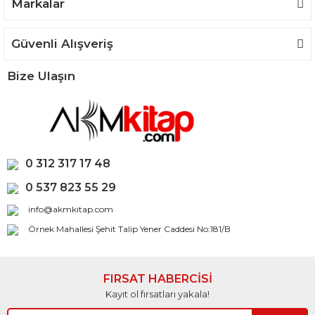
Markalar
Güvenli Alışveriş
Bize Ulaşın
0 312 317 17 48
0 537 823 55 29
info@akmkitap.com
Örnek Mahallesi Şehit Talip Yener Caddesi No:181/B
FIRSAT HABERCİSİ
Kayıt ol fırsatları yakala!