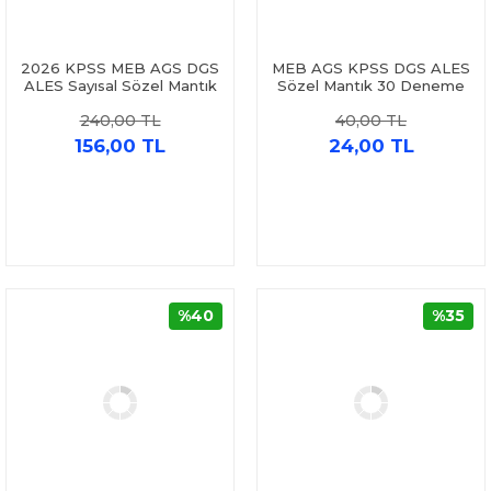
2026 KPSS MEB AGS DGS
MEB AGS KPSS DGS ALES
ALES Sayısal Sözel Mantık
Sözel Mantık 30 Deneme
Soru Bankası Hoca Kafası
Marka Yayınları
240,00 TL
40,00 TL
156,00 TL
24,00 TL
%40
%35