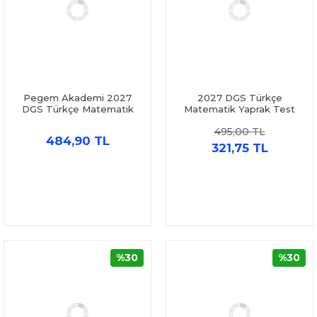
Pegem Akademi 2027
2027 DGS Türkçe
DGS Türkçe Matematik
Matematik Yaprak Test
Yaprak Test ve AKM Dil
Pegem Akademi
495,00 TL
Bilgisi Soru Bankası Seti 2
484,90 TL
Kitap
321,75 TL
%30
%30