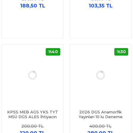
Yayınları
Yayınları
188,50 TL
103,35 TL
%40
%30
KPSS MEB AGS YKS TYT
2026 DGS Anamorfik
MSÜ DGS ALES İhtiyacın
Yayınları 10 lu Deneme
Kadar Problemler Kampı 10
Paketi Özgün Yeni Nesil
200,00 TL
400,00 TL
da 30 Soru Bankası Marka
Türkiye Geneli Dijital
Yayınları
Çözümlü İnformal Yayınları