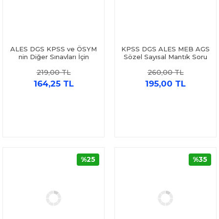
ALES DGS KPSS ve ÖSYM
KPSS DGS ALES MEB AGS
nin Diğer Sınavları İçin
Sözel Sayısal Mantık Soru
Mantık ve IQ Konu
Bankası Türkçecim TV
219,00 TL
260,00 TL
Anlatımlı Soru Bankası
Akademi Denizi
164,25 TL
195,00 TL
%25
%35