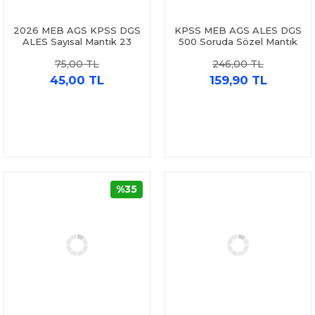
2026 MEB AGS KPSS DGS
KPSS MEB AGS ALES DGS
ALES Sayısal Mantık 23
500 Soruda Sözel Mantık
Deneme Tamamı Video
Video Çözümlü Soru
75,00 TL
246,00 TL
Çözümlü Marka Yayınları
Bankası Dizgi Kitap
45,00 TL
159,90 TL
%35