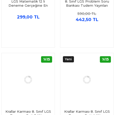
LGS Matematik 12 li
8. Sınıf LGS Problem Soru
Deneme Gerçeğine En
Bankası Tudem Yayınları
Yakın LGS Provası KR
590,00 TL
Akademi
299,00 TL
442,50 TL
%15
%15
Yeni
Krallar Karması 8. Sınıf LGS
Krallar Karması 8. Sınıf LGS