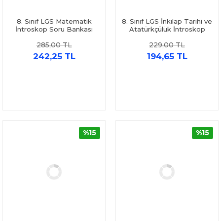
8. Sınıf LGS Matematik
8. Sınıf LGS İnkılap Tarihi ve
İntroskop Soru Bankası
Atatürkçülük İntroskop
İntro Yayınları
Soru Bankası İntro Yayınları
285,00 TL
229,00 TL
242,25 TL
194,65 TL
%15
%15