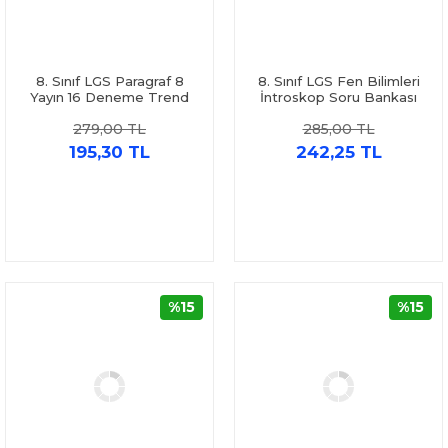
8. Sınıf LGS Paragraf 8
8. Sınıf LGS Fen Bilimleri
Yayın 16 Deneme Trend
İntroskop Soru Bankası
Karma
İntro Yayınları
279,00 TL
285,00 TL
195,30 TL
242,25 TL
%15
%15