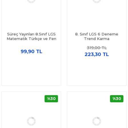
Süreç Yayınları 8.Sınıf LGS
8. Sınıf LGS 6 Deneme
Matematik Türkçe ve Fen
Trend Karma
Bilimleri Deneme Seti 3
319,00 TL
Kitap
99,90 TL
223,30 TL
%30
%30