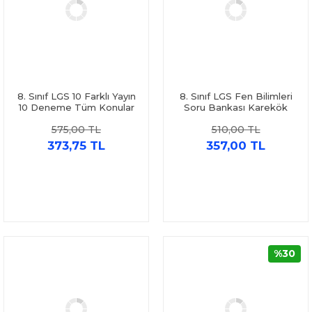
8. Sınıf LGS 10 Farklı Yayın
8. Sınıf LGS Fen Bilimleri
10 Deneme Tüm Konular
Soru Bankası Karekök
Sorular Tamamı Video
Yayınları
575,00 TL
510,00 TL
Çözümlü Altın Karma
Yayınları
373,75 TL
357,00 TL
%30