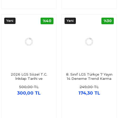
%40
%30
Yeni
Yeni
2026 LGS Sözel T.C.
8. Sınıf LGS Türkçe 7 Yayın
İnkılap Tarihi ve
14 Deneme Trend Karma
Atatürkçülük-Din Kültürü
500,00 TL
249,00 TL
ve Ahlak Bilgisi-İngilizce
Çıkmış Sorular Marka
300,00 TL
174,30 TL