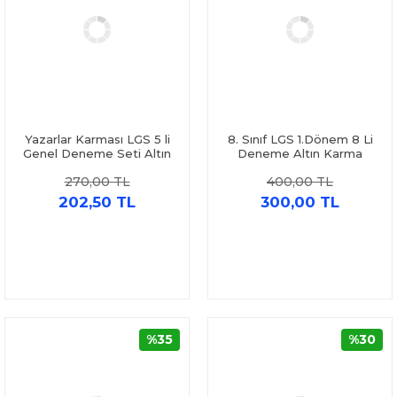
Yazarlar Karması LGS 5 li
8. Sınıf LGS 1.Dönem 8 Li
Genel Deneme Seti Altın
Deneme Altın Karma
Karma
Yayınları
270,00 TL
400,00 TL
202,50 TL
300,00 TL
%35
%30