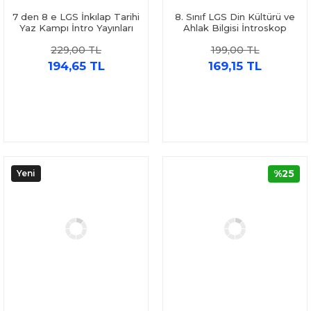
7 den 8 e LGS İnkılap Tarihi
8. Sınıf LGS Din Kültürü ve
Yaz Kampı İntro Yayınları
Ahlak Bilgisi İntroskop
Soru Bankası İntro Yayınları
229,00 TL
199,00 TL
194,65 TL
169,15 TL
%25
Yeni