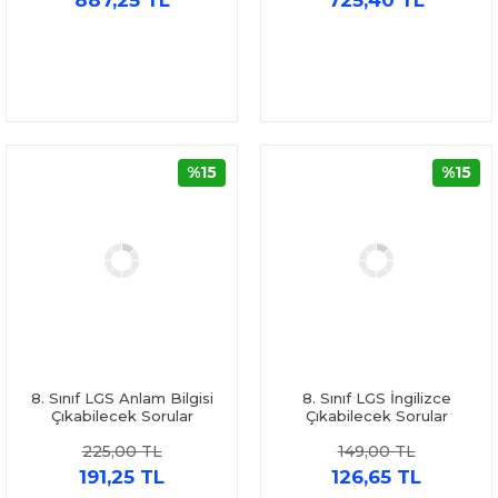
887,25 TL
725,40 TL
%15
%15
8. Sınıf LGS Anlam Bilgisi
8. Sınıf LGS İngilizce
Çıkabilecek Sorular
Çıkabilecek Sorular
Denemeleri İşleyen Zeka
Denemeleri İşleyen Zeka
225,00 TL
149,00 TL
191,25 TL
126,65 TL