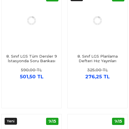
8. Sınıf LGS Tüm Dersler 9
8. Sınıf LGS Planlama
İstasyonda Soru Bankası
Defteri Hız Yayınları
Hız Yayınları
590,00 TL
325,00 TL
501,50 TL
276,25 TL
%15
%15
Yeni