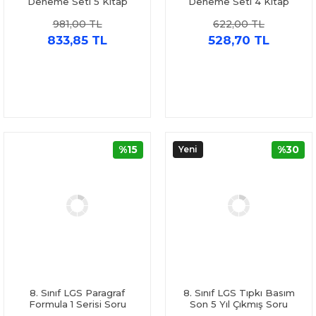
Deneme Seti 5 Kitap
Deneme Seti 4 Kitap
981,00 TL
622,00 TL
833,85 TL
528,70 TL
%15
%30
Yeni
8. Sınıf LGS Paragraf
8. Sınıf LGS Tıpkı Basım
Formula 1 Serisi Soru
Son 5 Yıl Çıkmış Soru
Bankası Son Viraj Yayınları
Kitapçıkları Sınav Yayınları