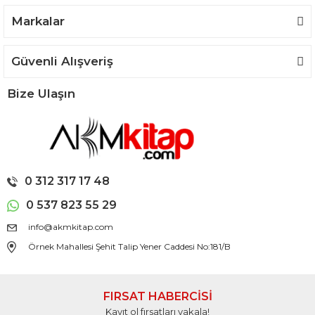
Markalar
Güvenli Alışveriş
Bize Ulaşın
0 312 317 17 48
0 537 823 55 29
info@akmkitap.com
Örnek Mahallesi Şehit Talip Yener Caddesi No:181/B
FIRSAT HABERCİSİ
Kayıt ol fırsatları yakala!