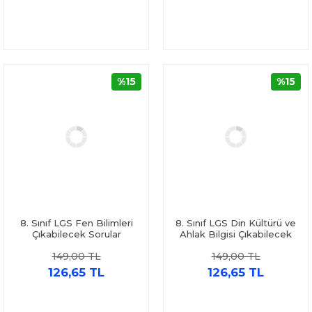
%15
%15
8. Sınıf LGS Fen Bilimleri
8. Sınıf LGS Din Kültürü ve
Çıkabilecek Sorular
Ahlak Bilgisi Çıkabilecek
Denemeleri İşleyen Zeka
Sorular Denemeleri İşleyen
149,00 TL
149,00 TL
Zeka
126,65 TL
126,65 TL