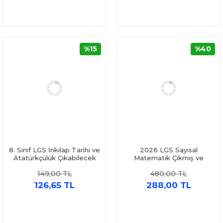
%15
%40
8. Sınıf LGS İnkılap Tarihi ve
2026 LGS Sayısal
Atatürkçülük Çıkabilecek
Matematik Çıkmış ve
Sorular Denemeleri İşleyen
Örnek Sorular Marka
149,00 TL
480,00 TL
Zeka
Yayınları
126,65 TL
288,00 TL