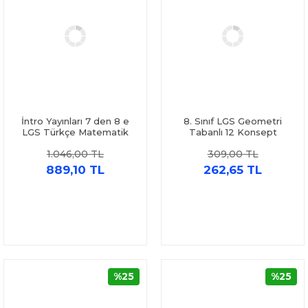
İntro Yayınları 7 den 8 e
8. Sınıf LGS Geometri
LGS Türkçe Matematik
Tabanlı 12 Konsept
Fen ve İnkılap Seti 4 Kitap
Deneme Mozaik Yayınları
1.046,00 TL
309,00 TL
889,10 TL
262,65 TL
%25
%25