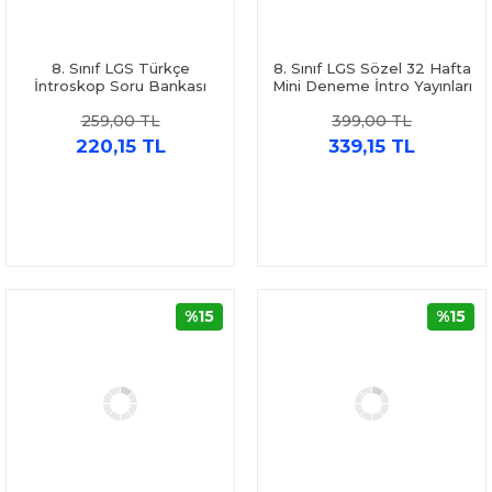
8. Sınıf LGS Türkçe
8. Sınıf LGS Sözel 32 Hafta
İntroskop Soru Bankası
Mini Deneme İntro Yayınları
İntro Yayınları
259,00 TL
399,00 TL
220,15 TL
339,15 TL
%15
%15