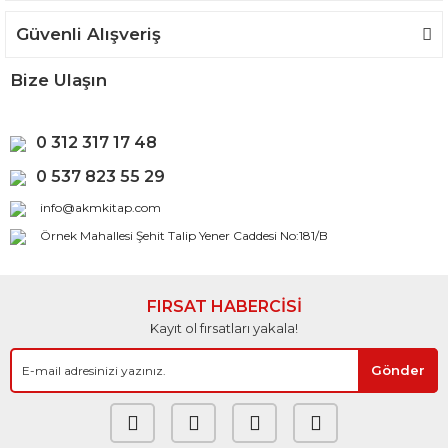
Güvenli Alışveriş
Bize Ulaşın
0 312 317 17 48
0 537 823 55 29
info@akmkitap.com
Örnek Mahallesi Şehit Talip Yener Caddesi No:181/B
FIRSAT HABERCİSİ
Kayıt ol fırsatları yakala!
Gönder