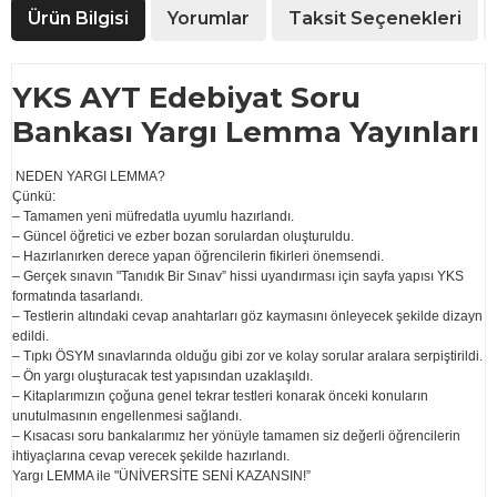
Ürün Bilgisi
Yorumlar
Taksit Seçenekleri
YKS AYT Edebiyat Soru
Bankası Yargı Lemma Yayınları
NEDEN YARGI LEMMA?
Çünkü:
– Tamamen yeni müfredatla uyumlu hazırlandı.
– Güncel öğretici ve ezber bozan sorulardan oluşturuldu.
– Hazırlanırken derece yapan öğrencilerin fikirleri önemsendi.
– Gerçek sınavın "Tanıdık Bir Sınav” hissi uyandırması için sayfa yapısı YKS
formatında tasarlandı.
– Testlerin altındaki cevap anahtarları göz kaymasını önleyecek şekilde dizayn
edildi.
– Tıpkı ÖSYM sınavlarında olduğu gibi zor ve kolay sorular aralara serpiştirildi.
– Ön yargı oluşturacak test yapısından uzaklaşıldı.
– Kitaplarımızın çoğuna genel tekrar testleri konarak önceki konuların
unutulmasının engellenmesi sağlandı.
– Kısacası soru bankalarımız her yönüyle tamamen siz değerli öğrencilerin
ihtiyaçlarına cevap verecek şekilde hazırlandı.
Yargı LEMMA ile "ÜNİVERSİTE SENİ KAZANSIN!”