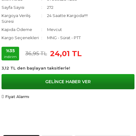
Sayfa Sayısı
272
Kargoya Veriliş
24 Saatte Kargoda!!!!
Süresi
Kapıda Ödeme
Mevcut
Kargo Seçenekleri
MNG - Sürat - PTT
%35
24,01 TL
36,95 TL
indirim
3,12 TL den başlayan taksitlerle!
GELİNCE HABER VER
Fiyat Alarmı