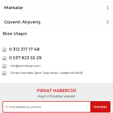
Gönder
Markalar
Güvenli Alışveriş
Bize Ulaşın
0 312 317 17 48
0 537 823 55 29
info@akmkitap.com
Örnek Mahallesi Şehit Talip Yener Caddesi No:181/B
FIRSAT HABERCİSİ
Kayıt ol fırsatları yakala!
Gönder