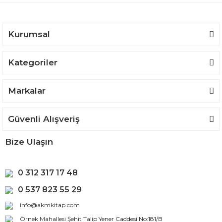
Ürün fiyatı diğer sitelerden daha pahalı.
Bu ürüne benzer farklı alternatifler olmalı.
Kurumsal
Kategoriler
Gönder
Markalar
Güvenli Alışveriş
Bize Ulaşın
0 312 317 17 48
0 537 823 55 29
info@akmkitap.com
Örnek Mahallesi Şehit Talip Yener Caddesi No:181/B