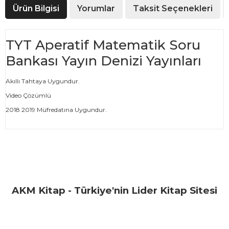
Ürün Bilgisi
Yorumlar
Taksit Seçenekleri
TYT Aperatif Matematik Soru
Bankası Yayın Denizi Yayınları
Akıllı Tahtaya Uygundur.
Video Çözümlü
2018 2019 Müfredatına Uygundur.
Bu ürünün fiyat bilgisi, resim, ürün açıklamalarında ve diğer
konularda yetersiz gördüğünüz noktaları öneri formunu
Bu ürüne ilk yorumu siz yapın!
kullanarak tarafımıza iletebilirsiniz.
Görüş ve önerileriniz için teşekkür ederiz.
Yorum Yaz
AKM Kitap - Türkiye'nin Lider Kitap Sitesi
Ürün resmi kalitesiz, bozuk veya görüntülenemiyor.
Ürün açıklamasında eksik bilgiler bulunuyor.
Ürün bilgilerinde hatalar bulunuyor.