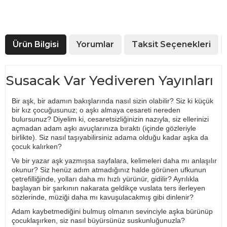
Ürün Bilgisi
Yorumlar
Taksit Seçenekleri
Susacak Var Yediveren Yayınları
Bir aşk, bir adamın bakışlarında nasıl sizin olabilir? Siz ki küçük
bir kız çocuğusunuz; o aşkı almaya cesareti nereden
bulursunuz? Diyelim ki, cesaretsizliğinizin nazıyla, siz ellerinizi
açmadan adam aşkı avuçlarınıza bıraktı (içinde gözleriyle
birlikte). Siz nasıl taşıyabilirsiniz adama olduğu kadar aşka da
çocuk kalırken?
Ve bir yazar aşk yazmışsa sayfalara, kelimeleri daha mı anlaşılır
okunur? Siz henüz adım atmadığınız halde görünen ufkunun
çetrefilliğinde, yolları daha mı hızlı yürünür, gidilir? Ayrılıkla
başlayan bir şarkının nakarata geldikçe vuslata ters ilerleyen
sözlerinde, müziği daha mı kavuşulacakmış gibi dinlenir?
Adam kaybetmediğini bulmuş olmanın sevinciyle aşka bürünüp
çocuklaşırken, siz nasıl büyürsünüz suskunluğunuzla?