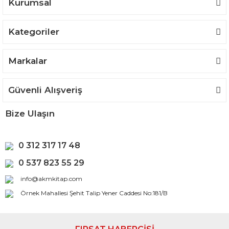
Kurumsal
Kategoriler
Gönder
Markalar
Güvenli Alışveriş
Bize Ulaşın
0 312 317 17 48
0 537 823 55 29
info@akmkitap.com
Örnek Mahallesi Şehit Talip Yener Caddesi No:181/B