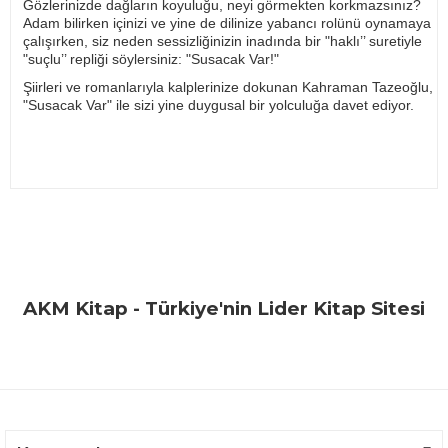
Gözlerinizde dağların koyuluğu, neyi görmekten korkmazsınız?
Adam bilirken içinizi ve yine de dilinize yabancı rolünü oynamaya
çalışırken, siz neden sessizliğinizin inadında bir "haklı’’ suretiyle
"suçlu’’ repliği söylersiniz: "Susacak Var!"
Şiirleri ve romanlarıyla kalplerinize dokunan Kahraman Tazeoğlu,
"Susacak Var" ile sizi yine duygusal bir yolculuğa davet ediyor.
Bu ürünün fiyat bilgisi, resim, ürün açıklamalarında ve diğer
konularda yetersiz gördüğünüz noktaları öneri formunu
Bu ürüne ilk yorumu siz yapın!
kullanarak tarafımıza iletebilirsiniz.
Görüş ve önerileriniz için teşekkür ederiz.
Yorum Yaz
AKM Kitap - Türkiye'nin Lider Kitap Sitesi
Ürün resmi kalitesiz, bozuk veya görüntülenemiyor.
Ürün açıklamasında eksik bilgiler bulunuyor.
Ürün bilgilerinde hatalar bulunuyor.
Ürün fiyatı diğer sitelerden daha pahalı.
Bu ürüne benzer farklı alternatifler olmalı.