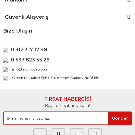
Güvenli Alışveriş
Bize Ulaşın
0 312 317 17 48
0 537 823 55 29
info@akmkitap.com
Örnek Mahallesi Şehit Talip Yener Caddesi No:181/B
FIRSAT HABERCİSİ
Kayıt ol fırsatları yakala!
Gönder