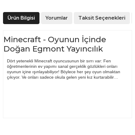
Ürün Bilgisi
Yorumlar
Taksit Seçenekleri
Minecraft - Oyunun İçinde
Doğan Egmont Yayıncılık
Dört yetenekli Minecraft oyuncusunun bir sırrı var: Fen
öğretmenlerinin ev yapımı sanal gerçeklik gözlükleri onları
oyunun içine ışınlayabiliyor! Böylece her şey oyun olmaktan
çıkıyor. Ve onları sadece okula gelen yeni kız kurtarabilir…
Bu ürünün fiyat bilgisi, resim, ürün açıklamalarında ve diğer
konularda yetersiz gördüğünüz noktaları öneri formunu
Bu ürüne ilk yorumu siz yapın!