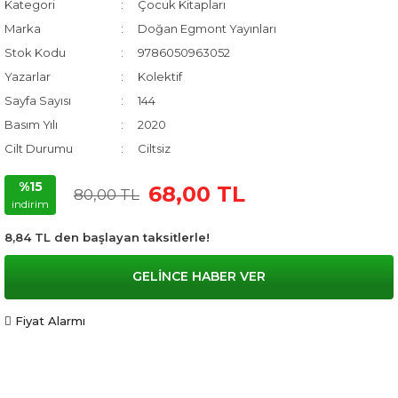
Kategori
Çocuk Kitapları
Marka
Doğan Egmont Yayınları
Stok Kodu
9786050963052
Yazarlar
Kolektif
Sayfa Sayısı
144
Basım Yılı
2020
Cilt Durumu
Ciltsiz
%15
68,00 TL
80,00 TL
indirim
8,84 TL den başlayan taksitlerle!
GELİNCE HABER VER
Fiyat Alarmı