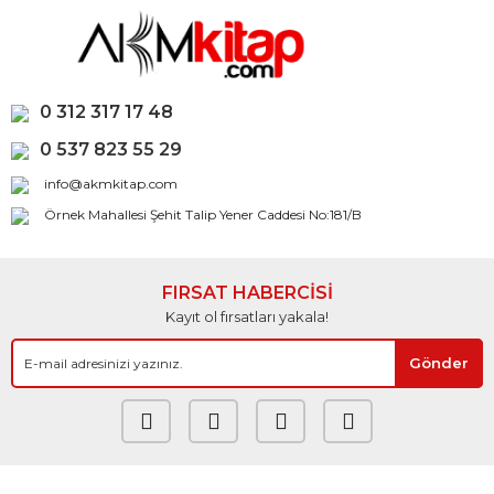
0 312 317 17 48
0 537 823 55 29
info@akmkitap.com
Örnek Mahallesi Şehit Talip Yener Caddesi No:181/B
FIRSAT HABERCİSİ
Kayıt ol fırsatları yakala!
Gönder