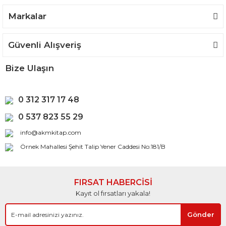
Gönder
Markalar
Güvenli Alışveriş
Bize Ulaşın
0 312 317 17 48
0 537 823 55 29
info@akmkitap.com
Örnek Mahallesi Şehit Talip Yener Caddesi No:181/B
FIRSAT HABERCİSİ
Kayıt ol fırsatları yakala!
Gönder