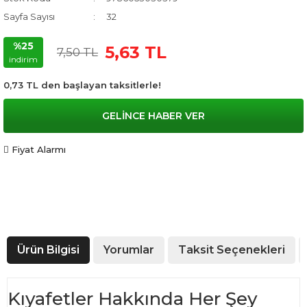
Sayfa Sayısı
32
%25
5,63 TL
7,50 TL
indirim
0,73 TL den başlayan taksitlerle!
GELİNCE HABER VER
Fiyat Alarmı
Ürün Bilgisi
Yorumlar
Taksit Seçenekleri
Kıyafetler Hakkında Her Şey