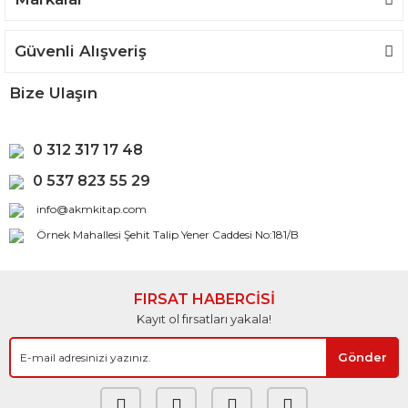
Güvenli Alışveriş
Bize Ulaşın
0 312 317 17 48
0 537 823 55 29
info@akmkitap.com
Örnek Mahallesi Şehit Talip Yener Caddesi No:181/B
FIRSAT HABERCİSİ
Kayıt ol fırsatları yakala!
Gönder