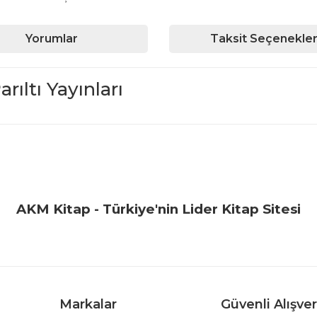
Yorumlar
Taksit Seçenekler
ıltı Yayınları
iğer konularda yetersiz gördüğünüz noktaları öneri formunu kullanarak ta
Bu ürüne ilk yorumu siz yapın!
Yorum Yaz
AKM Kitap - Türkiye'nin Lider Kitap Sitesi
Markalar
Güvenli Alışver