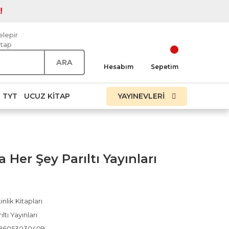
!
elepir
itap
ARA
Hesabım
Sepetim
TYT
UCUZ KITAP
YAYINEVLERİ
 Her Şey Parıltı Yayınları
inlik Kitapları
ıltı Yayınları
86053030409