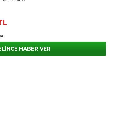
TL
le!
ELİNCE HABER VER