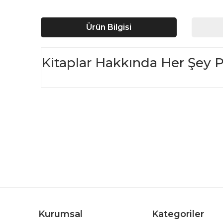
Ürün Bilgisi
Kitaplar Hakkında Her Şey Par
Bu ürünün fiyat bilgisi, resim, ürün açıklamalarında ve d
Görüş ve önerileriniz için teşekkür ederiz.
Ürün resmi kalitesiz, bozuk veya görüntülenemiyor.
Ürün açıklamasında eksik bilgiler bulunuyor.
Ürün bilgilerinde hatalar bulunuyor.
Ürün fiyatı diğer sitelerden daha pahalı.
Bu ürüne benzer farklı alternatifler olmalı.
Kurumsal
Kategoriler