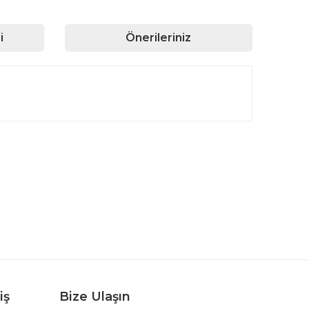
i
Önerileriniz
rafımıza iletebilirsiniz.
iş
Bize Ulaşın