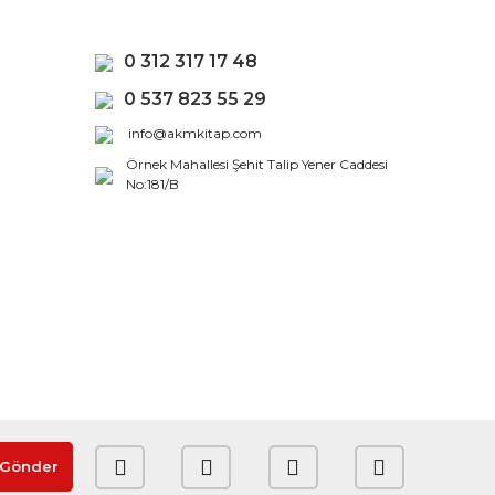
0 312 317 17 48
0 537 823 55 29
info@akmkitap.com
Örnek Mahallesi Şehit Talip Yener Caddesi
No:181/B
Gönder