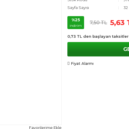
Sayfa Sayısı
32
%25
5,63 
7,50 TL
indirim
0,73 TL den başlayan taksitler
G
Fiyat Alarmı