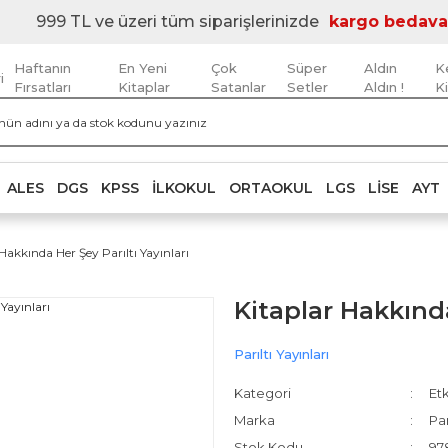
999 TL ve üzeri tüm siparişlerinizde
kargo bedava
Haftanın
En Yeni
Çok
Süper
Aldın
K
i
Fırsatları
Kitaplar
Satanlar
Setler
Aldın !
K
ALES
DGS
KPSS
İLKOKUL
ORTAOKUL
LGS
LISE
AYT
Hakkında Her Şey Parıltı Yayınları
Kitaplar Hakkında
Parıltı Yayınları
Kategori
Etk
Marka
Par
Stok Kodu
97