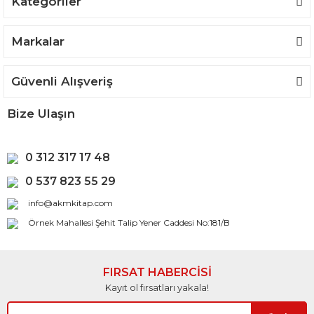
Kategoriler
Gönder
Markalar
Güvenli Alışveriş
Bize Ulaşın
0 312 317 17 48
0 537 823 55 29
info@akmkitap.com
Örnek Mahallesi Şehit Talip Yener Caddesi No:181/B
FIRSAT HABERCİSİ
Kayıt ol fırsatları yakala!