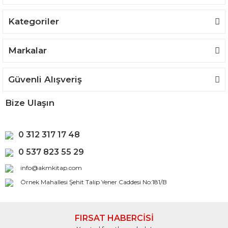
Kategoriler
Gönder
Markalar
Güvenli Alışveriş
Bize Ulaşın
0 312 317 17 48
0 537 823 55 29
info@akmkitap.com
Örnek Mahallesi Şehit Talip Yener Caddesi No:181/B
FIRSAT HABERCİSİ