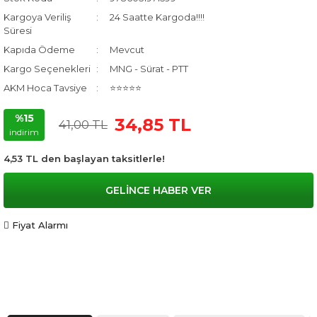
Kargoya Veriliş
24 Saatte Kargoda!!!!
Süresi
Kapıda Ödeme
Mevcut
Kargo Seçenekleri
MNG - Sürat - PTT
AKM Hoca Tavsiye
⭐⭐⭐⭐⭐
%15
34,85 TL
41,00 TL
indirim
4,53 TL den başlayan taksitlerle!
GELİNCE HABER VER
Fiyat Alarmı