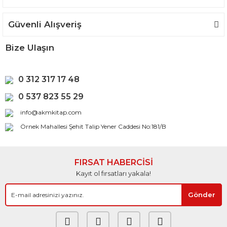
Güvenli Alışveriş
Bize Ulaşın
0 312 317 17 48
0 537 823 55 29
info@akmkitap.com
Örnek Mahallesi Şehit Talip Yener Caddesi No:181/B
FIRSAT HABERCİSİ
Kayıt ol fırsatları yakala!
Gönder