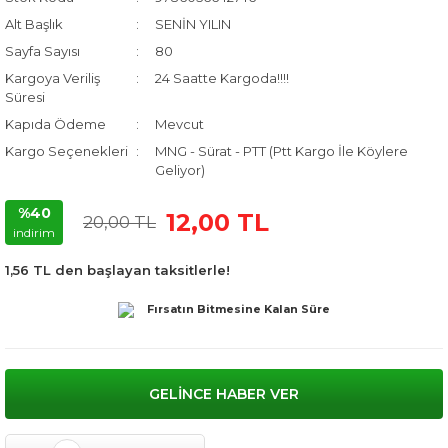
Alt Başlık
SENİN YILIN
Sayfa Sayısı
80
Kargoya Veriliş
24 Saatte Kargoda!!!!
Süresi
Kapıda Ödeme
Mevcut
Kargo Seçenekleri
MNG - Sürat - PTT (Ptt Kargo İle Köylere
Geliyor)
%40
12,00 TL
20,00 TL
indirim
1,56 TL den başlayan taksitlerle!
Fırsatın Bitmesine Kalan Süre
GELİNCE HABER VER