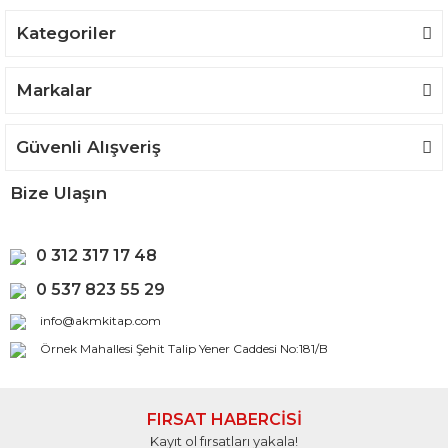
Kategoriler
Gönder
Markalar
Güvenli Alışveriş
Bize Ulaşın
0 312 317 17 48
0 537 823 55 29
info@akmkitap.com
Örnek Mahallesi Şehit Talip Yener Caddesi No:181/B
FIRSAT HABERCİSİ
Kayıt ol fırsatları yakala!