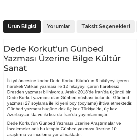
Ürün Bilgisi
Yorumlar
Taksit Seçenekleri
Dede Korkut’un Günbed
Yazması Üzerine Bilge Kültür
Sanat
İki yıl öncesine kadar Dede Korkut Kitabı’nın 6 hikâyeyi içeren
harekeli Vatikan yazması ile 12 hikâyeyi içeren harekesiz
Dresden yazması biliniyordu. Aralık 2018’de İran’da üçüncü bir
Dede Korkut yazması olan Günbed nüshası bulundu. Günbed
yazması 27 soylama ile iki yeni boy (boylama) ihtiva etmektedir.
Günbed yazması bugüne dek üç kez Türkiye’de, üç kez
Azerbaycan’da ve iki kez de İran’da yayımlanmıştır.
Dede Korkut’un Günbed Yazması Üzerine Araştırmalar ve
İncelemeler adlı bu kitapta Günbed yazması üzerine 10
araştırma ve inceleme yer almaktadır.