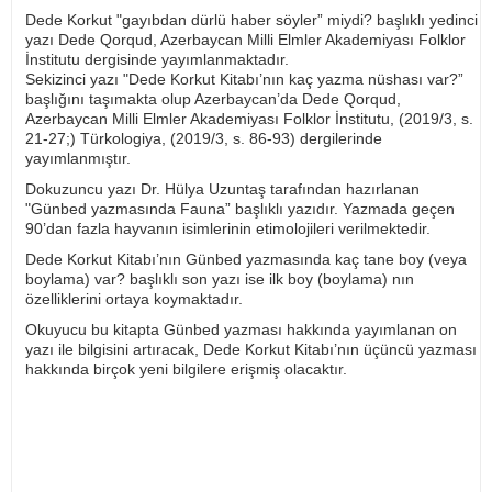
Dede Korkut "gayıbdan dürlü haber söyler” miydi? başlıklı yedinci
yazı Dede Qorqud, Azerbaycan Milli Elmler Akademiyası Folklor
İnstitutu dergisinde yayımlanmaktadır.
Sekizinci yazı "Dede Korkut Kitabı’nın kaç yazma nüshası var?”
başlığını taşımakta olup Azerbaycan’da Dede Qorqud,
Azerbaycan Milli Elmler Akademiyası Folklor İnstitutu, (2019/3, s.
21-27;) Türkologiya, (2019/3, s. 86-93) dergilerinde
yayımlanmıştır.
Dokuzuncu yazı Dr. Hülya Uzuntaş tarafından hazırlanan
"Günbed yazmasında Fauna” başlıklı yazıdır. Yazmada geçen
90’dan fazla hayvanın isimlerinin etimolojileri verilmektedir.
Dede Korkut Kitabı’nın Günbed yazmasında kaç tane boy (veya
boylama) var? başlıklı son yazı ise ilk boy (boylama) nın
özelliklerini ortaya koymaktadır.
Okuyucu bu kitapta Günbed yazması hakkında yayımlanan on
yazı ile bilgisini artıracak, Dede Korkut Kitabı’nın üçüncü yazması
hakkında birçok yeni bilgilere erişmiş olacaktır.