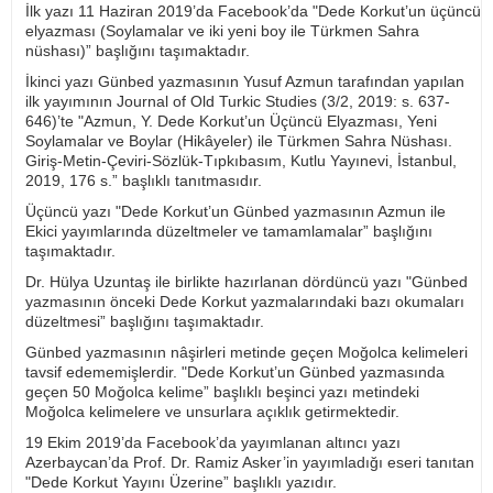
İlk yazı 11 Haziran 2019’da Facebook’da "Dede Korkut’un üçüncü
elyazması (Soylamalar ve iki yeni boy ile Türkmen Sahra
nüshası)” başlığını taşımaktadır.
İkinci yazı Günbed yazmasının Yusuf Azmun tarafından yapılan
ilk yayımının Journal of Old Turkic Studies (3/2, 2019: s. 637-
646)’te "Azmun, Y. Dede Korkut’un Üçüncü Elyazması, Yeni
Soylamalar ve Boylar (Hikâyeler) ile Türkmen Sahra Nüshası.
Giriş-Metin-Çeviri-Sözlük-Tıpkıbasım, Kutlu Yayınevi, İstanbul,
2019, 176 s.” başlıklı tanıtmasıdır.
Üçüncü yazı "Dede Korkut’un Günbed yazmasının Azmun ile
Ekici yayımlarında düzeltmeler ve tamamlamalar” başlığını
taşımaktadır.
Dr. Hülya Uzuntaş ile birlikte hazırlanan dördüncü yazı "Günbed
yazmasının önceki Dede Korkut yazmalarındaki bazı okumaları
düzeltmesi” başlığını taşımaktadır.
Günbed yazmasının nâşirleri metinde geçen Moğolca kelimeleri
tavsif edememişlerdir. "Dede Korkut’un Günbed yazmasında
geçen 50 Moğolca kelime” başlıklı beşinci yazı metindeki
Moğolca kelimelere ve unsurlara açıklık getirmektedir.
19 Ekim 2019’da Facebook’da yayımlanan altıncı yazı
Azerbaycan’da Prof. Dr. Ramiz Asker’in yayımladığı eseri tanıtan
"Dede Korkut Yayını Üzerine” başlıklı yazıdır.