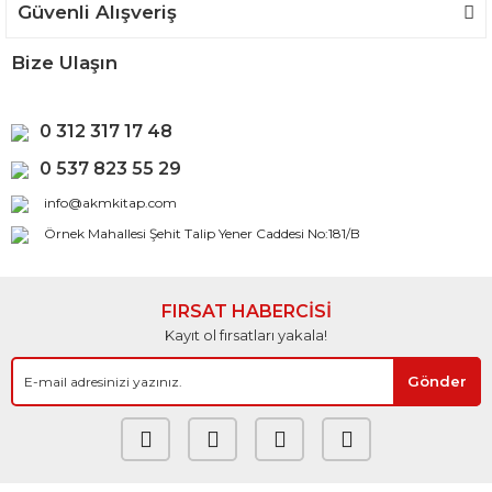
Güvenli Alışveriş
Bize Ulaşın
0 312 317 17 48
0 537 823 55 29
info@akmkitap.com
Örnek Mahallesi Şehit Talip Yener Caddesi No:181/B
FIRSAT HABERCİSİ
Kayıt ol fırsatları yakala!
Gönder