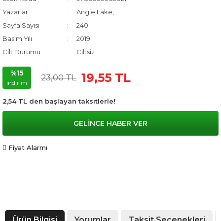
Yazarlar
Angie Lake,
Sayfa Sayısı
240
Basım Yılı
2019
Cilt Durumu
Ciltsiz
%15
19,55 TL
23,00 TL
indirim
2,54 TL den başlayan taksitlerle!
GELİNCE HABER VER
Fiyat Alarmı
Ürün Bilgisi
Yorumlar
Taksit Seçenekleri