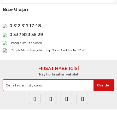
Bize Ulaşın
0 312 317 17 48
0 537 823 55 29
info@akmkitap.com
Örnek Mahallesi Şehit Talip Yener Caddesi No:181/B
FIRSAT HABERCİSİ
Kayıt ol fırsatları yakala!
Gönder