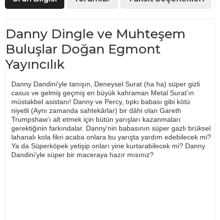
Danny Dingle ve Muhteşem
Buluşlar Doğan Egmont
Yayıncılık
Danny Dandini’yle tanışın, Deneysel Surat (ha ha) süper gizli
casus ve gelmiş geçmiş en büyük kahraman Metal Surat’ın
müstakbel asistanı! Danny ve Percy, tıpkı babası gibi kötü
niyetli (Aynı zamanda sahtekârlar) bir dâhi olan Gareth
Trumpshaw’ı alt etmek için bütün yarışları kazanmaları
gerektiğinin farkındalar. Danny’nin babasının süper gazlı brüksel
lahanalı kola fikri acaba onlara bu yarışta yardım edebilecek mi?
Ya da Süperköpek yetişip onları yine kurtarabilecek mi? Danny
Dandini’yle süper bir maceraya hazır mısınız?