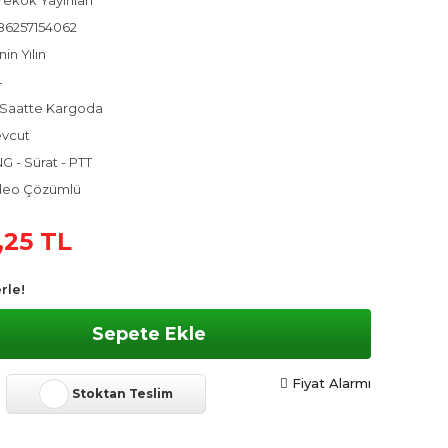
rekök Yayınları
86257154062
in Yılın
4
 Saatte Kargoda
vcut
G - Sürat - PTT
deo Çözümlü
,25 TL
rle!
Sepete Ekle
Fiyat Alarmı
Stoktan Teslim