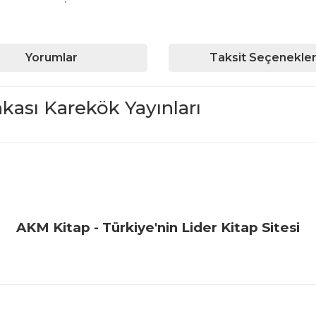
Yorumlar
Taksit Seçenekler
kası Karekök Yayınları
iğer konularda yetersiz gördüğünüz noktaları öneri formunu kullanarak ta
Bu ürüne ilk yorumu siz yapın!
Yorum Yaz
AKM Kitap - Türkiye'nin Lider Kitap Sitesi