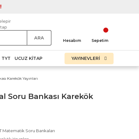
!
elepir
itap
ARA
Hesabım
Sepetim
TYT
UCUZ KITAP
YAYINEVLERİ
ası Karekök Yayınları
al Soru Bankası Karekök
T Matematik Soru Bankaları