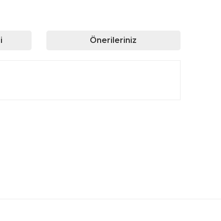
i
Önerileriniz
rafımıza iletebilirsiniz.