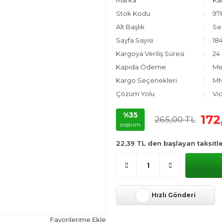
Marka
Ka
Stok Kodu
97
Alt Başlık
Sen
Sayfa Sayısı
18
Kargoya Veriliş Süresi
24
Kapıda Ödeme
Me
Kargo Seçenekleri
MN
Çözüm Yolu
Vi
%35
172
265,00 TL
indirim
22,39 TL den başlayan taksitle
Hızlı Gönderi