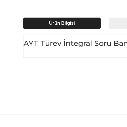
Ürün Bilgisi
AYT Türev İntegral Soru Ban
Bu ürünün fiyat bilgisi, resim, ürün açıklamalarında ve d
Görüş ve önerileriniz için teşekkür ederiz.
Ürün resmi kalitesiz, bozuk veya görüntülenemiyor.
Ürün açıklamasında eksik bilgiler bulunuyor.
Ürün bilgilerinde hatalar bulunuyor.
Ürün fiyatı diğer sitelerden daha pahalı.
Bu ürüne benzer farklı alternatifler olmalı.