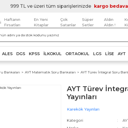
999 TL ve üzeri tüm siparişlerinizde
kargo bedava
Haftanın
En Yeni
Çok
Süper
Aldın
K
i
Fırsatları
Kitaplar
Satanlar
Setler
Aldın !
K
ALES
DGS
KPSS
İLKOKUL
ORTAOKUL
LGS
LISE
AYT
ru Bankaları
AYT Matematik Soru Bankaları
AYT Türev İntegral Soru Bank
AYT Türev İntegr
Yayınları
Karekök Yayınları
Kategori
AY