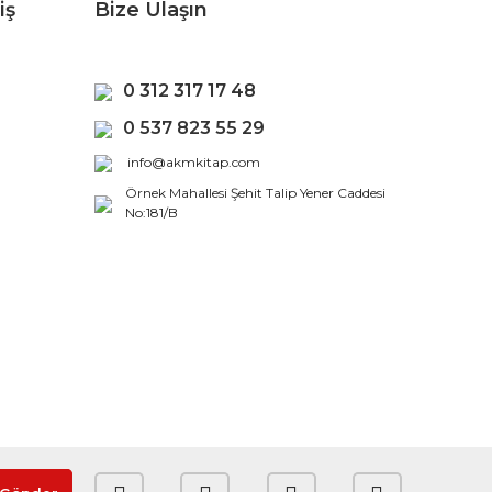
iş
Bize Ulaşın
0 312 317 17 48
0 537 823 55 29
info@akmkitap.com
Örnek Mahallesi Şehit Talip Yener Caddesi
No:181/B